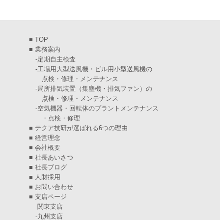
2025年3月
(6)
2025年2月
(6)
■
TOP
2025年1月
(7)
■
業務案内
-
定期自主検査
2024年12月
(4)
-
工場用大型送風機・ビル用小型送風機の
点検・修理・メンテナンス
2024年11月
(6)
-
局所排気装置（集塵機・排気ファン）の
点検・修理・メンテナンス
2024年10月
(5)
-
空気機器・回転体のプラントメンテナンス
・点検・修理
2024年9月
(4)
■
テクア技研が選ばれる6つの理由
2024年8月
(5)
■
経営理念
■
会社概要
2024年7月
(6)
■
社長あいさつ
■
社長ブログ
2024年6月
(4)
■
人財採用
■
お問い合わせ
2024年5月
(5)
■
支店ページ
-
関東支店
2024年4月
(5)
-
九州支店