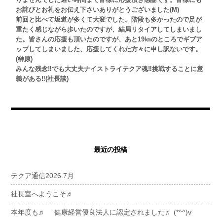
お詫びとお礼をお伝え下さい
ありがとうございました
(
M)
前回と比べて坂道が多くて大変でした。階段も多かったので足が
重たく感じながら歩いたのですが、結局リタイアしてしまいまし
た。皆さんの応援も頂いたのですが、あと
19
㎞のところでギブア
ップ
してしまいました、応援してくれた方々に申し訳ないです。
(榊原)
みんな残念
‼️
でも大丈夫
ナイストライ
テクア魂
‼️
挑戦することに意
義がある
‼️(
社長談
)
最近の投稿
テクア通信2026.7月
社長室へようこそ♬
本年度も♬ 健康経営優良法人に認定されました♬ (*^^)v