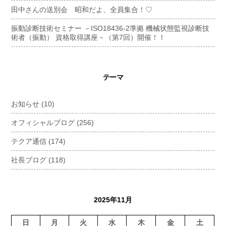
田中さんの送別会 昭和だよ、全員集合！♡
振動診断技術セミナー －ISO18436-2準拠 機械状態監視診断技
術者（振動） 資格取得講座－（第7回）開催！！
テーマ
お知らせ
(10)
オフィシャルブログ
(256)
テクア通信
(174)
社長ブログ
(118)
2025年11月
日
月
火
水
木
金
土