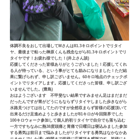
体調
不良をおして出場して
M
さんは
81.3
キロポイントでリタイ
ヤ、最後まで粘った榊原くんも残念ながら
81.3
キロポイントでリ
タイヤです！お疲れ様でした！
(
井上さん談
)
応援してくださった皆様ありがとうございました！
応援してくれ
る人が待っている、という事がとても励みになりました！
ただ結
果に繋げられず、申し訳ございません。
60
キロ地点のチェックポ
イントでリタイアします。
応援してくださった皆様、申し訳ござ
いませんでした。(
豊島)
おはようございます 不甲斐ない結果ですみません
足はまだまだ
だったんですが
胃がどうにもならずリタイヤしました
歩きながら
水路見つけては出してたのですが全然収まらず
皆様の応援頂いて
出来るだけ足進めようと歩きましたが
81
キロが今回限界でした
100
キロウォーク参加して個人的初リタイヤで自分でも落ち込む
一方です
ちなみに熱
38
度頭痛と胃痛で日曜日は寝込みました
参加
する勇気は前日まで悩みましたがリタイヤする勇気は
なかなかあ
りませんでした
遅い時間まで皆様に応援頂き感謝です。皆様にも