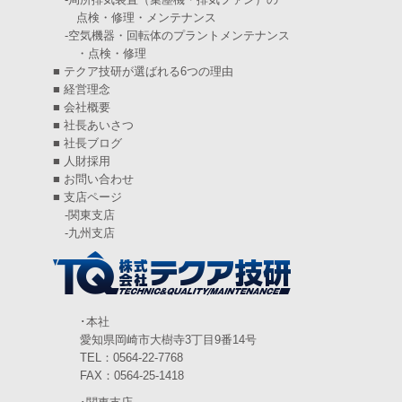
点検・修理・メンテナンス
2024年10月
(5)
-
空気機器・回転体のプラントメンテナンス
・点検・修理
2024年9月
(4)
■
テクア技研が選ばれる6つの理由
2024年8月
(5)
■
経営理念
■
会社概要
2024年7月
(6)
■
社長あいさつ
■
社長ブログ
2024年6月
(4)
■
人財採用
■
お問い合わせ
2024年5月
(5)
■
支店ページ
-
関東支店
2024年4月
(5)
-
九州支店
2024年3月
(6)
2024年2月
(4)
2024年1月
(6)
･本社
愛知県岡崎市大樹寺3丁目9番14号
2023年12月
(3)
TEL：0564-22-7768
FAX：0564-25-1418
2023年11月
(4)