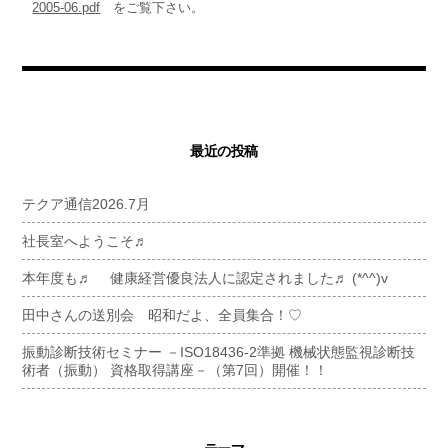
2005-06.pdf
をご覧下さい。
最近の投稿
テクア通信2026.7月
社長室へようこそ♬
本年度も♬ 健康経営優良法人に認定されました♬ (*^^)v
田中さんの送別会 昭和だよ、全員集合！♡
振動診断技術セミナー －ISO18436-2準拠 機械状態監視診断技
術者（振動） 資格取得講座－（第7回）開催！！