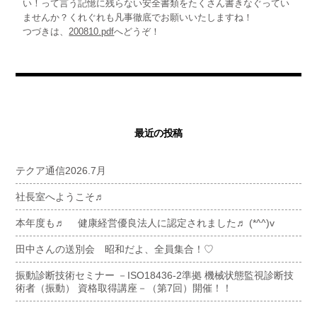
い！って言う記憶に残らない安全書類をたくさん書きなぐってい
ませんか？くれぐれも凡事徹底でお願いいたしますね！
つづきは、
200810.pdf
へどうぞ！
最近の投稿
テクア通信2026.7月
社長室へようこそ♬
本年度も♬ 健康経営優良法人に認定されました♬ (*^^)v
田中さんの送別会 昭和だよ、全員集合！♡
振動診断技術セミナー －ISO18436-2準拠 機械状態監視診断技
術者（振動） 資格取得講座－（第7回）開催！！