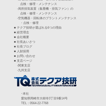
点検・修理・メンテナンス
2024年11月
(6)
-
局所排気装置（集塵機・排気ファン）の
点検・修理・メンテナンス
2024年10月
(5)
-
空気機器・回転体のプラントメンテナンス
・点検・修理
2024年9月
(4)
■
テクア技研が選ばれる6つの理由
2024年8月
(5)
■
経営理念
■
会社概要
2024年7月
(6)
■
社長あいさつ
■
社長ブログ
2024年6月
(4)
■
人財採用
■
お問い合わせ
2024年5月
(5)
■
支店ページ
-
関東支店
2024年4月
(5)
-
九州支店
2024年3月
(6)
2024年2月
(4)
2024年1月
(6)
･本社
愛知県岡崎市大樹寺3丁目9番14号
2023年12月
(3)
TEL：0564-22-7768