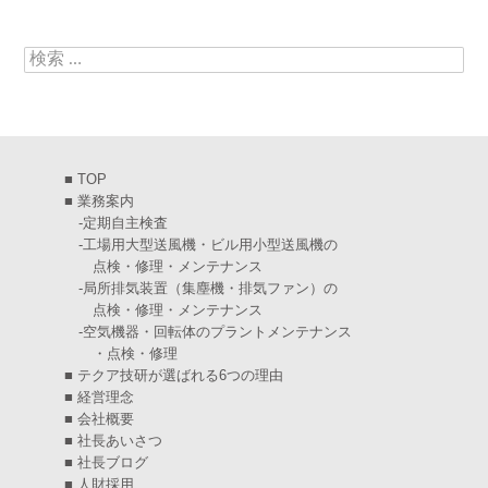
2025年5月
(5)
検索:
2025年4月
(5)
2025年3月
(6)
2025年2月
(6)
■
TOP
2025年1月
(7)
■
業務案内
-
定期自主検査
2024年12月
(4)
-
工場用大型送風機・ビル用小型送風機の
点検・修理・メンテナンス
2024年11月
(6)
-
局所排気装置（集塵機・排気ファン）の
点検・修理・メンテナンス
2024年10月
(5)
-
空気機器・回転体のプラントメンテナンス
・点検・修理
2024年9月
(4)
■
テクア技研が選ばれる6つの理由
2024年8月
(5)
■
経営理念
■
会社概要
2024年7月
(6)
■
社長あいさつ
■
社長ブログ
2024年6月
(4)
■
人財採用