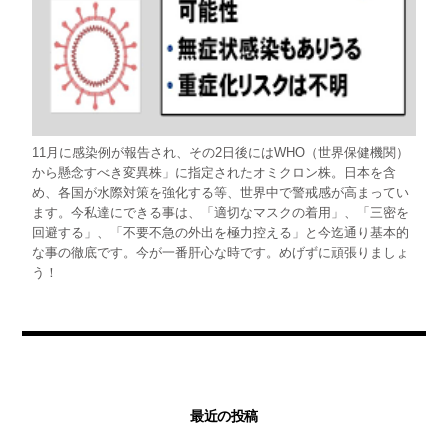
11月に感染例が報告され、その2日後にはWHO（世界保健機関）
から懸念すべき変異株」に指定されたオミクロン株。日本を含
め、各国が水際対策を強化する等、世界中で警戒感が高まってい
ます。今私達にできる事は、「適切なマスクの着用」、「三密を
回避する」、「不要不急の外出を極力控える」と今迄通り基本的
な事の徹底です。今が一番肝心な時です。めげずに頑張りましょ
う！
最近の投稿