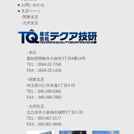
■
お問い合わせ
2024年5月
(5)
■
支店ページ
-
関東支店
2024年4月
(5)
-
九州支店
2024年3月
(6)
2024年2月
(4)
2024年1月
(6)
･本社
愛知県岡崎市大樹寺3丁目9番14号
2023年12月
(3)
TEL：0564-22-7768
FAX：0564-25-1418
2023年11月
(4)
･関東支店
2023年10月
(3)
埼玉県川口市本蓮1丁目4-15
TEL：048-299-5360
2023年9月
(4)
FAX：048-299-7950
･九州支店
2023年8月
(3)
北九州市小倉南区城野3丁目1-33
2023年7月
TEL：093-967-2177
(5)
FAX：093-967-8009
2023年6月
(5)