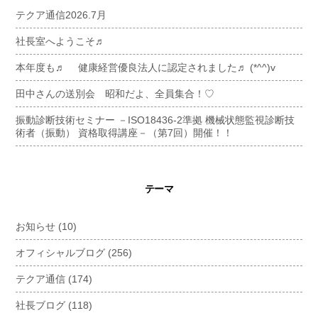
テクア通信2026.7月
社長室へようこそ♬
本年度も♬ 健康経営優良法人に認定されました♬ (*^^)v
田中さんの送別会 昭和だよ、全員集合！♡
振動診断技術セミナー －ISO18436-2準拠 機械状態監視診断技
術者（振動） 資格取得講座－（第7回）開催！！
テーマ
お知らせ
(10)
オフィシャルブログ
(256)
テクア通信
(174)
社長ブログ
(118)