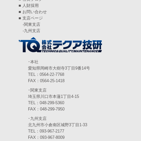
2024年6月
(4)
■
人財採用
■
お問い合わせ
2024年5月
(5)
■
支店ページ
-
関東支店
2024年4月
(5)
-
九州支店
2024年3月
(6)
2024年2月
(4)
2024年1月
(6)
･本社
愛知県岡崎市大樹寺3丁目9番14号
2023年12月
(3)
TEL：0564-22-7768
FAX：0564-25-1418
2023年11月
(4)
･関東支店
2023年10月
(3)
埼玉県川口市本蓮1丁目4-15
TEL：048-299-5360
2023年9月
(4)
FAX：048-299-7950
･九州支店
2023年8月
(3)
北九州市小倉南区城野3丁目1-33
2023年7月
TEL：093-967-2177
(5)
FAX：093-967-8009