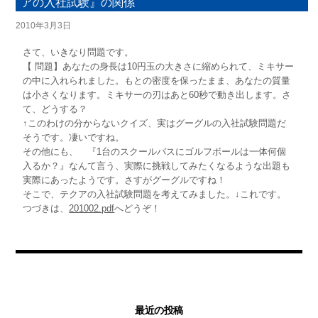
アの入社試験』の関係
2010年3月3日
さて、いきなり問題です。
【 問題】あなたの身長は10円玉の大きさに縮められて、ミキサー
の中に入れられました。もとの密度を保ったまま、あなたの質量
は小さくなります。ミキサーの刃はあと60秒で動き出します。さ
て、どうする？
↑このわけの分からないクイズ、実はグーグルの入社試験問題だ
そうです。凄いですね。
その他にも、 『1台のスクールバスにゴルフボールは一体何個
入るか？』なんて言う、実際に挑戦してみたくなるような出題も
実際にあったようです。さすがグーグルですね！
そこで、テクアの入社試験問題を考えてみました。↓これです。
つづきは、
201002.pdf
へどうぞ！
最近の投稿