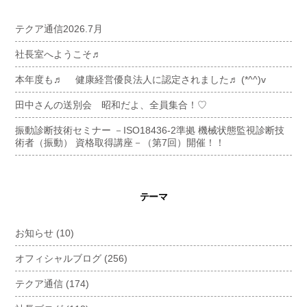
テクア通信2026.7月
社長室へようこそ♬
本年度も♬ 健康経営優良法人に認定されました♬ (*^^)v
田中さんの送別会 昭和だよ、全員集合！♡
振動診断技術セミナー －ISO18436-2準拠 機械状態監視診断技
術者（振動） 資格取得講座－（第7回）開催！！
テーマ
お知らせ
(10)
オフィシャルブログ
(256)
テクア通信
(174)