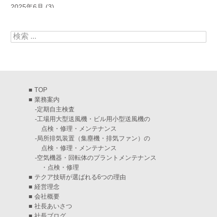
2025年6月
(3)
2025年5月
(5)
検索:
2025年4月
(5)
2025年3月
(6)
2025年2月
(6)
■
TOP
2025年1月
(7)
■
業務案内
-
定期自主検査
2024年12月
(4)
-
工場用大型送風機・ビル用小型送風機の
点検・修理・メンテナンス
2024年11月
(6)
-
局所排気装置（集塵機・排気ファン）の
点検・修理・メンテナンス
2024年10月
(5)
-
空気機器・回転体のプラントメンテナンス
・点検・修理
2024年9月
(4)
■
テクア技研が選ばれる6つの理由
2024年8月
(5)
■
経営理念
■
会社概要
2024年7月
(6)
■
社長あいさつ
■
社長ブログ