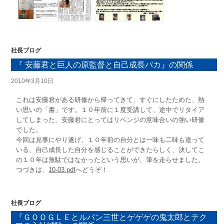
社長ブログ
『 安藤君と巨人の原監督と自己成長バカ』の関係
2010年3月10日
これは安藤君がある研修から帰ってきて、すぐにしたためた、熱
い思いの「書」です。１０年前に１度受講して、途中でリタイア
してしまった、安藤君にとってはリベンジの意味合いの強い研修
でした。
今回は見事にやり遂げ、１０年前の自分とは一味も二味も違って
いる、自己成長した自分を感じることができたらしく、決してこ
の１０年は無駄ではなかったという思いが、筆を走らせました。
つづきは、
10-03.pdf
へどうぞ！
社長ブログ
『ＧＯＯＧＬＥとルパン三世とゲゲゲの鬼太郎とテク