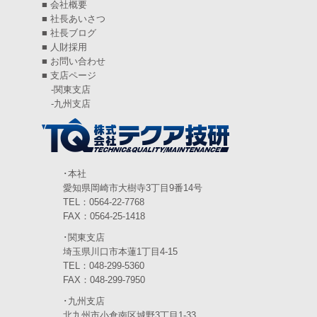
■
会社概要
2024年7月
(6)
■
社長あいさつ
■
社長ブログ
2024年6月
(4)
■
人財採用
■
お問い合わせ
2024年5月
(5)
■
支店ページ
-
関東支店
2024年4月
(5)
-
九州支店
2024年3月
(6)
2024年2月
(4)
2024年1月
(6)
･本社
愛知県岡崎市大樹寺3丁目9番14号
2023年12月
(3)
TEL：0564-22-7768
FAX：0564-25-1418
2023年11月
(4)
･関東支店
2023年10月
(3)
埼玉県川口市本蓮1丁目4-15
TEL：048-299-5360
2023年9月
(4)
FAX：048-299-7950
･九州支店
2023年8月
(3)
北九州市小倉南区城野3丁目1-33