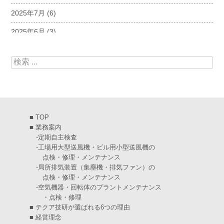
2025年7月
(6)
2025年6月
(3)
2025年5月
(5)
検索:
2025年4月
(5)
2025年3月
(6)
2025年2月
(6)
■
TOP
2025年1月
(7)
■
業務案内
-
定期自主検査
2024年12月
(4)
-
工場用大型送風機・ビル用小型送風機の
点検・修理・メンテナンス
2024年11月
(6)
-
局所排気装置（集塵機・排気ファン）の
点検・修理・メンテナンス
2024年10月
(5)
-
空気機器・回転体のプラントメンテナンス
・点検・修理
2024年9月
(4)
■
テクア技研が選ばれる6つの理由
2024年8月
(5)
■
経営理念