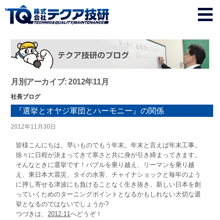
月別アーカイブ: 2012年11月
社長ブログ
『選挙とオヤジ軍団とハーモニー』の関係
2012年11月30日
皆様こんにちは。早いものでもう年末。年末と言えば年末工事。
徐々に日程が決まってきて寒さと共に身が引き締まってきます。
そんなときに選挙です！バブルを乗り越え、リーマンを乗り越
え、東日本大震災、タイの水害、チャイナショックと毎年のよう
に押し寄せる津波にも負けることなく生き抜き、新しい日本を創
っていくためのターニングポイントとなるかもしれない大切な選
挙となるのではないでしょうか?
つづきは、
2012.11
へどうぞ！