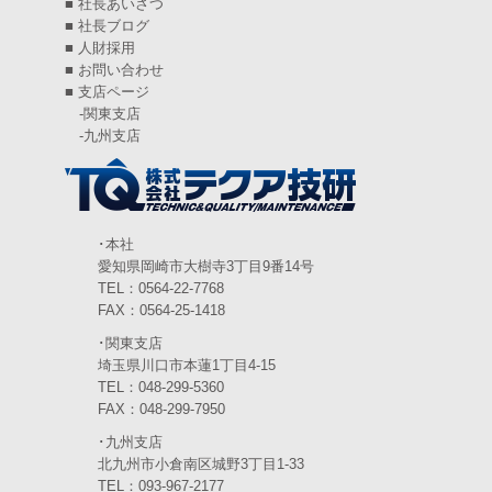
■
社長あいさつ
■
社長ブログ
2024年6月
(4)
■
人財採用
■
お問い合わせ
2024年5月
(5)
■
支店ページ
-
関東支店
2024年4月
(5)
-
九州支店
2024年3月
(6)
2024年2月
(4)
2024年1月
(6)
･本社
愛知県岡崎市大樹寺3丁目9番14号
2023年12月
(3)
TEL：0564-22-7768
FAX：0564-25-1418
2023年11月
(4)
･関東支店
2023年10月
(3)
埼玉県川口市本蓮1丁目4-15
TEL：048-299-5360
2023年9月
(4)
FAX：048-299-7950
･九州支店
2023年8月
(3)
北九州市小倉南区城野3丁目1-33
2023年7月
TEL：093-967-2177
(5)