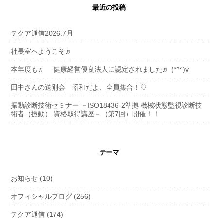
最近の投稿
テクア通信2026.7月
社長室へようこそ♬
本年度も♬ 健康経営優良法人に認定されました♬ (*^^)v
田中さんの送別会 昭和だよ、全員集合！♡
振動診断技術セミナー －ISO18436-2準拠 機械状態監視診断技
術者（振動） 資格取得講座－（第7回）開催！！
テーマ
お知らせ
(10)
オフィシャルブログ
(256)
テクア通信
(174)