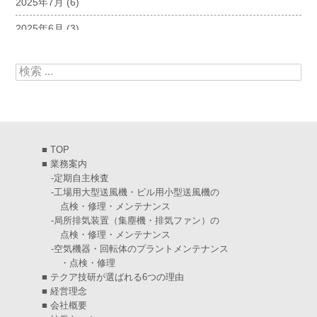
2025年7月
(6)
2025年6月
(3)
2025年5月
(5)
検索:
2025年4月
(5)
2025年3月
(6)
2025年2月
(6)
■
TOP
2025年1月
(7)
■
業務案内
-
定期自主検査
2024年12月
(4)
-
工場用大型送風機・ビル用小型送風機の
点検・修理・メンテナンス
2024年11月
(6)
-
局所排気装置（集塵機・排気ファン）の
点検・修理・メンテナンス
2024年10月
(5)
-
空気機器・回転体のプラントメンテナンス
・点検・修理
2024年9月
(4)
■
テクア技研が選ばれる6つの理由
2024年8月
(5)
■
経営理念
■
会社概要
2024年7月
(6)