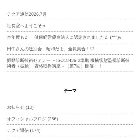
テクア通信2026.7月
社長室へようこそ♬
本年度も♬ 健康経営優良法人に認定されました♬ (*^^)v
田中さんの送別会 昭和だよ、全員集合！♡
振動診断技術セミナー －ISO18436-2準拠 機械状態監視診断技
術者（振動） 資格取得講座－（第7回）開催！！
テーマ
お知らせ
(10)
オフィシャルブログ
(256)
テクア通信
(174)