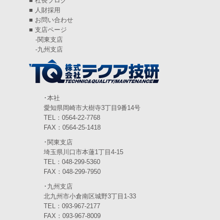
■
社長ブログ
2024年6月
(4)
■
人財採用
■
お問い合わせ
2024年5月
(5)
■
支店ページ
-
関東支店
2024年4月
(5)
-
九州支店
2024年3月
(6)
2024年2月
(4)
2024年1月
(6)
･本社
愛知県岡崎市大樹寺3丁目9番14号
2023年12月
(3)
TEL：0564-22-7768
FAX：0564-25-1418
2023年11月
(4)
･関東支店
2023年10月
(3)
埼玉県川口市本蓮1丁目4-15
TEL：048-299-5360
2023年9月
(4)
FAX：048-299-7950
･九州支店
2023年8月
(3)
北九州市小倉南区城野3丁目1-33
2023年7月
TEL：093-967-2177
(5)
FAX：093-967-8009