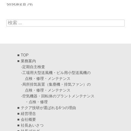
2025年6月
(3)
2025年5月
(5)
検索:
2025年4月
(5)
2025年3月
(6)
2025年2月
(6)
■
TOP
2025年1月
(7)
■
業務案内
-
定期自主検査
2024年12月
(4)
-
工場用大型送風機・ビル用小型送風機の
点検・修理・メンテナンス
2024年11月
(6)
-
局所排気装置（集塵機・排気ファン）の
点検・修理・メンテナンス
2024年10月
(5)
-
空気機器・回転体のプラントメンテナンス
・点検・修理
2024年9月
(4)
■
テクア技研が選ばれる6つの理由
2024年8月
(5)
■
経営理念
■
会社概要
2024年7月
(6)
■
社長あいさつ