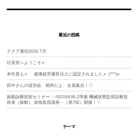
最近の投稿
テクア通信2026.7月
社長室へようこそ♬
本年度も♬ 健康経営優良法人に認定されました♬ (*^^)v
田中さんの送別会 昭和だよ、全員集合！♡
振動診断技術セミナー －ISO18436-2準拠 機械状態監視診断技
術者（振動） 資格取得講座－（第7回）開催！！
テーマ