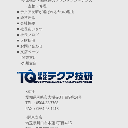
-
空気機器・回転体のプラントメンテナンス
・点検・修理
2024年9月
(4)
■
テクア技研が選ばれる6つの理由
2024年8月
(5)
■
経営理念
■
会社概要
2024年7月
(6)
■
社長あいさつ
■
社長ブログ
2024年6月
(4)
■
人財採用
■
お問い合わせ
2024年5月
(5)
■
支店ページ
-
関東支店
2024年4月
(5)
-
九州支店
2024年3月
(6)
2024年2月
(4)
2024年1月
(6)
･本社
愛知県岡崎市大樹寺3丁目9番14号
2023年12月
(3)
TEL：0564-22-7768
FAX：0564-25-1418
2023年11月
(4)
･関東支店
2023年10月
(3)
埼玉県川口市本蓮1丁目4-15