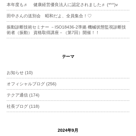
本年度も♬ 健康経営優良法人に認定されました♬ (*^^)v
田中さんの送別会 昭和だよ、全員集合！♡
振動診断技術セミナー －ISO18436-2準拠 機械状態監視診断技
術者（振動） 資格取得講座－（第7回）開催！！
テーマ
お知らせ
(10)
オフィシャルブログ
(256)
テクア通信
(174)
社長ブログ
(118)
2024年9月