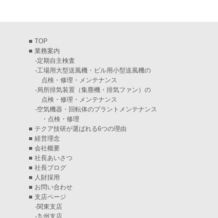
2025年3月
(6)
2025年2月
(6)
■
TOP
2025年1月
(7)
■
業務案内
-
定期自主検査
2024年12月
(4)
-
工場用大型送風機・ビル用小型送風機の
点検・修理・メンテナンス
2024年11月
(6)
-
局所排気装置（集塵機・排気ファン）の
点検・修理・メンテナンス
2024年10月
(5)
-
空気機器・回転体のプラントメンテナンス
・点検・修理
2024年9月
(4)
■
テクア技研が選ばれる6つの理由
2024年8月
(5)
■
経営理念
■
会社概要
2024年7月
(6)
■
社長あいさつ
■
社長ブログ
2024年6月
(4)
■
人財採用
■
お問い合わせ
2024年5月
(5)
■
支店ページ
-
関東支店
2024年4月
(5)
-
九州支店