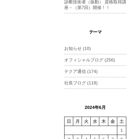
診断技術者（振動） 資格取得講
座－（第7回）開催！！
テーマ
お知らせ
(10)
オフィシャルブログ
(256)
テクア通信
(174)
社長ブログ
(118)
2024年6月
日
月
火
水
木
金
土
1