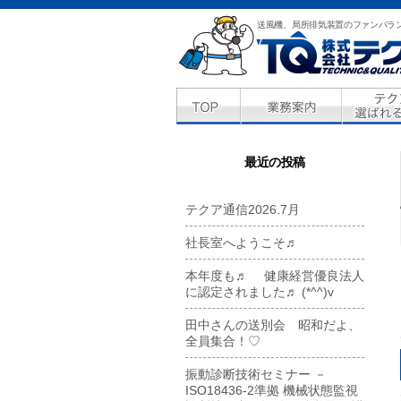
送風機、局所排気装置のファンバラ
最近の投稿
テクア通信2026.7月
社長室へようこそ♬
本年度も♬ 健康経営優良法人
に認定されました♬ (*^^)v
田中さんの送別会 昭和だよ、
全員集合！♡
振動診断技術セミナー －
ISO18436-2準拠 機械状態監視