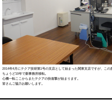
2014
年
4
月にテクア技研第
1
号の支店として始まった関東支店ですが、この
ちょうど
10
年で新事務所移転。
心機一転ここからまたテクアの快進撃が始まります。
皆さんご協力お願いします。