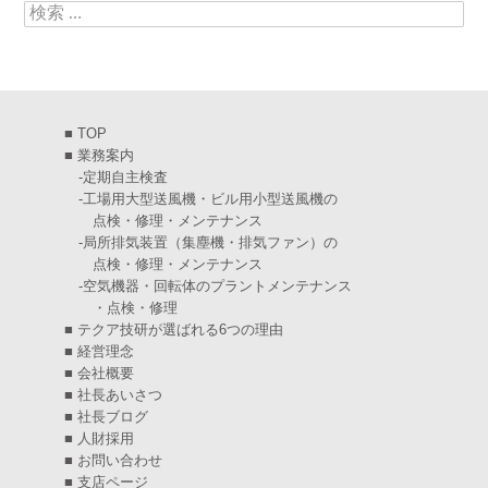
検索:
2025年4月
(5)
2025年3月
(6)
2025年2月
(6)
■
TOP
2025年1月
(7)
■
業務案内
-
定期自主検査
2024年12月
(4)
-
工場用大型送風機・ビル用小型送風機の
点検・修理・メンテナンス
2024年11月
(6)
-
局所排気装置（集塵機・排気ファン）の
点検・修理・メンテナンス
2024年10月
(5)
-
空気機器・回転体のプラントメンテナンス
・点検・修理
2024年9月
(4)
■
テクア技研が選ばれる6つの理由
2024年8月
(5)
■
経営理念
■
会社概要
2024年7月
(6)
■
社長あいさつ
■
社長ブログ
2024年6月
(4)
■
人財採用
■
お問い合わせ
2024年5月
(5)
■
支店ページ