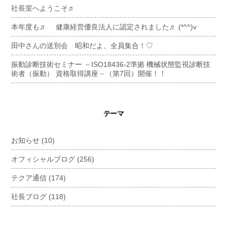
社長室へようこそ♬
本年度も♬ 健康経営優良法人に認定されました♬ (*^^)v
田中さんの送別会 昭和だよ、全員集合！♡
振動診断技術セミナー －ISO18436-2準拠 機械状態監視診断技
術者（振動） 資格取得講座－（第7回）開催！！
テーマ
お知らせ
(10)
オフィシャルブログ
(256)
テクア通信
(174)
社長ブログ
(118)