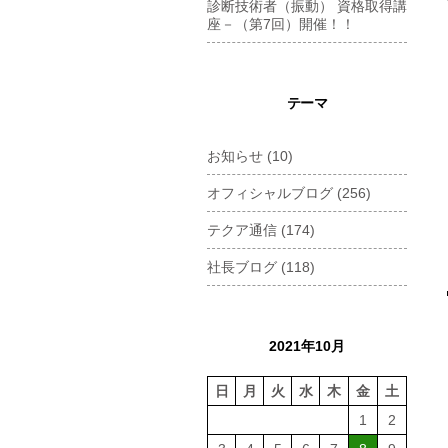
診断技術者（振動） 資格取得講
座－（第7回）開催！！
テーマ
お知らせ
(10)
オフィシャルブログ
(256)
テクア通信
(174)
社長ブログ
(118)
2021年10月
日
月
火
水
木
金
土
1
2