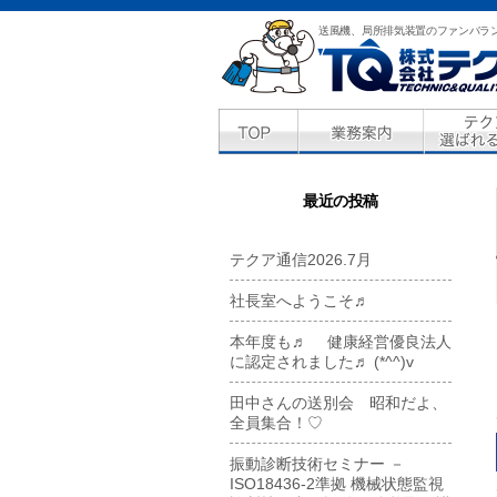
送風機、局所排気装置のファンバラ
最近の投稿
テクア通信2026.7月
社長室へようこそ♬
本年度も♬ 健康経営優良法人
に認定されました♬ (*^^)v
田中さんの送別会 昭和だよ、
全員集合！♡
振動診断技術セミナー －
ISO18436-2準拠 機械状態監視