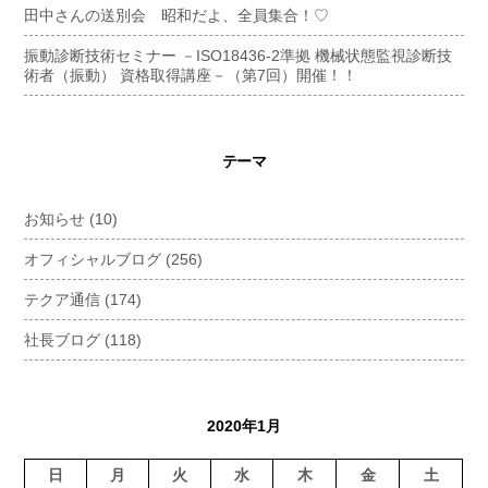
田中さんの送別会 昭和だよ、全員集合！♡
振動診断技術セミナー －ISO18436-2準拠 機械状態監視診断技
術者（振動） 資格取得講座－（第7回）開催！！
テーマ
お知らせ
(10)
オフィシャルブログ
(256)
テクア通信
(174)
社長ブログ
(118)
2020年1月
日
月
火
水
木
金
土