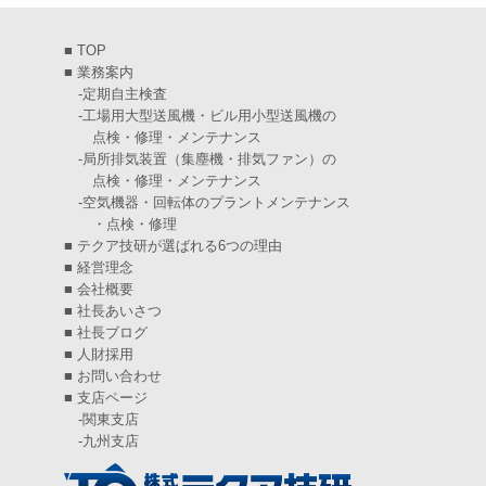
2025年2月
(6)
■
TOP
2025年1月
(7)
■
業務案内
-
定期自主検査
2024年12月
(4)
-
工場用大型送風機・ビル用小型送風機の
点検・修理・メンテナンス
2024年11月
(6)
-
局所排気装置（集塵機・排気ファン）の
点検・修理・メンテナンス
2024年10月
(5)
-
空気機器・回転体のプラントメンテナンス
・点検・修理
2024年9月
(4)
■
テクア技研が選ばれる6つの理由
2024年8月
(5)
■
経営理念
■
会社概要
2024年7月
(6)
■
社長あいさつ
■
社長ブログ
2024年6月
(4)
■
人財採用
■
お問い合わせ
2024年5月
(5)
■
支店ページ
-
関東支店
2024年4月
(5)
-
九州支店
2024年3月
(6)