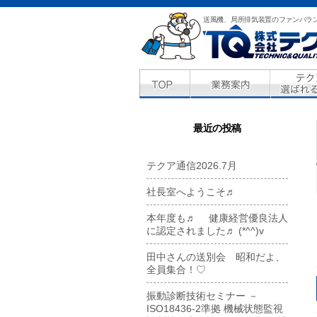
送風機、局所排気装置のファンバラ
最近の投稿
テクア通信2026.7月
社長室へようこそ♬
本年度も♬ 健康経営優良法人
に認定されました♬ (*^^)v
田中さんの送別会 昭和だよ、
全員集合！♡
振動診断技術セミナー －
ISO18436-2準拠 機械状態監視