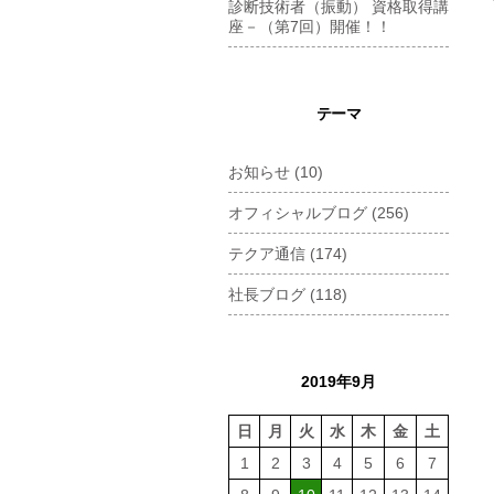
診断技術者（振動） 資格取得講
座－（第7回）開催！！
テーマ
お知らせ
(10)
オフィシャルブログ
(256)
テクア通信
(174)
社長ブログ
(118)
2019年9月
日
月
火
水
木
金
土
1
2
3
4
5
6
7