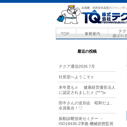
送風機、局所排気装置のファンバラ
最近の投稿
テクア通信2026.7月
社長室へようこそ♬
本年度も♬ 健康経営優良法人
に認定されました♬ (*^^)v
田中さんの送別会 昭和だよ、
全員集合！♡
振動診断技術セミナー －
ISO18436-2準拠 機械状態監視