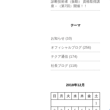
診断技術者（振動） 資格取得講
座－（第7回）開催！！
テーマ
お知らせ
(10)
オフィシャルブログ
(256)
テクア通信
(174)
社長ブログ
(118)
2018年12月
日
月
火
水
木
金
土
1