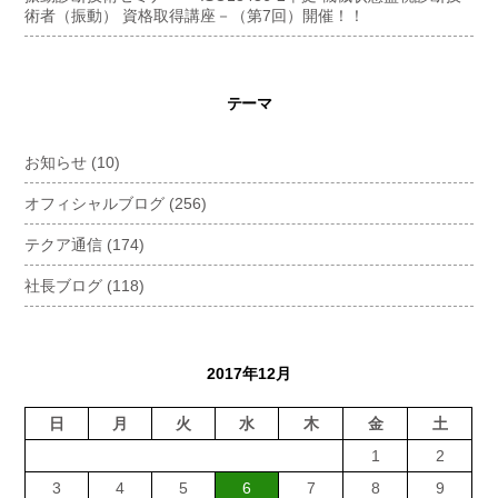
術者（振動） 資格取得講座－（第7回）開催！！
テーマ
お知らせ
(10)
オフィシャルブログ
(256)
テクア通信
(174)
社長ブログ
(118)
2017年12月
日
月
火
水
木
金
土
1
2
3
4
5
6
7
8
9