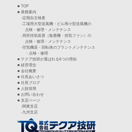
■
TOP
2025年1月
(7)
■
業務案内
-
定期自主検査
2024年12月
(4)
-
工場用大型送風機・ビル用小型送風機の
点検・修理・メンテナンス
2024年11月
(6)
-
局所排気装置（集塵機・排気ファン）の
点検・修理・メンテナンス
2024年10月
(5)
-
空気機器・回転体のプラントメンテナンス
・点検・修理
2024年9月
(4)
■
テクア技研が選ばれる6つの理由
2024年8月
(5)
■
経営理念
■
会社概要
2024年7月
(6)
■
社長あいさつ
■
社長ブログ
2024年6月
(4)
■
人財採用
■
お問い合わせ
2024年5月
(5)
■
支店ページ
-
関東支店
2024年4月
(5)
-
九州支店
2024年3月
(6)
2024年2月
(4)