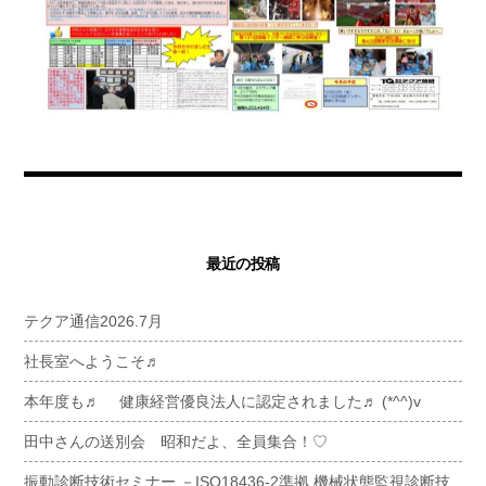
最近の投稿
テクア通信2026.7月
社長室へようこそ♬
本年度も♬ 健康経営優良法人に認定されました♬ (*^^)v
田中さんの送別会 昭和だよ、全員集合！♡
振動診断技術セミナー －ISO18436-2準拠 機械状態監視診断技