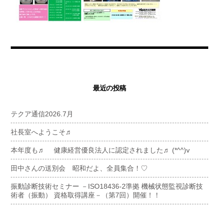
最近の投稿
テクア通信2026.7月
社長室へようこそ♬
本年度も♬ 健康経営優良法人に認定されました♬ (*^^)v
田中さんの送別会 昭和だよ、全員集合！♡
振動診断技術セミナー －ISO18436-2準拠 機械状態監視診断技
術者（振動） 資格取得講座－（第7回）開催！！