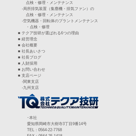
点検・修理・メンテナンス
2024年11月
(6)
-
局所排気装置（集塵機・排気ファン）の
点検・修理・メンテナンス
2024年10月
(5)
-
空気機器・回転体のプラントメンテナンス
・点検・修理
2024年9月
(4)
■
テクア技研が選ばれる6つの理由
2024年8月
(5)
■
経営理念
■
会社概要
2024年7月
(6)
■
社長あいさつ
■
社長ブログ
2024年6月
(4)
■
人財採用
■
お問い合わせ
2024年5月
(5)
■
支店ページ
-
関東支店
2024年4月
(5)
-
九州支店
2024年3月
(6)
2024年2月
(4)
2024年1月
(6)
･本社
愛知県岡崎市大樹寺3丁目9番14号
2023年12月
(3)
TEL：0564-22-7768
FAX：0564-25-1418