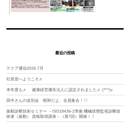
最近の投稿
テクア通信2026.7月
社長室へようこそ♬
本年度も♬ 健康経営優良法人に認定されました♬ (*^^)v
田中さんの送別会 昭和だよ、全員集合！♡
振動診断技術セミナー －ISO18436-2準拠 機械状態監視診断技
術者（振動） 資格取得講座－（第7回）開催！！