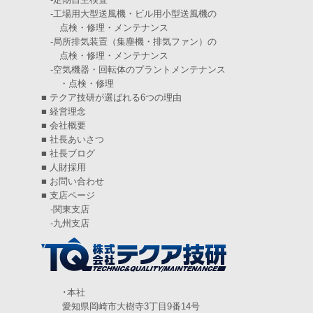
2024年12月
(4)
-
工場用大型送風機・ビル用小型送風機の
点検・修理・メンテナンス
2024年11月
(6)
-
局所排気装置（集塵機・排気ファン）の
点検・修理・メンテナンス
2024年10月
(5)
-
空気機器・回転体のプラントメンテナンス
・点検・修理
2024年9月
(4)
■
テクア技研が選ばれる6つの理由
2024年8月
(5)
■
経営理念
■
会社概要
2024年7月
(6)
■
社長あいさつ
■
社長ブログ
2024年6月
(4)
■
人財採用
■
お問い合わせ
2024年5月
(5)
■
支店ページ
-
関東支店
2024年4月
(5)
-
九州支店
2024年3月
(6)
2024年2月
(4)
2024年1月
(6)
･本社
愛知県岡崎市大樹寺3丁目9番14号