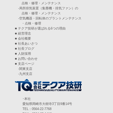
点検・修理・メンテナンス
2024年11月
(6)
-
局所排気装置（集塵機・排気ファン）の
点検・修理・メンテナンス
2024年10月
(5)
-
空気機器・回転体のプラントメンテナンス
・点検・修理
2024年9月
(4)
■
テクア技研が選ばれる6つの理由
2024年8月
(5)
■
経営理念
■
会社概要
2024年7月
(6)
■
社長あいさつ
■
社長ブログ
2024年6月
(4)
■
人財採用
■
お問い合わせ
2024年5月
(5)
■
支店ページ
-
関東支店
2024年4月
(5)
-
九州支店
2024年3月
(6)
2024年2月
(4)
2024年1月
(6)
･本社
愛知県岡崎市大樹寺3丁目9番14号
2023年12月
(3)
TEL：0564-22-7768