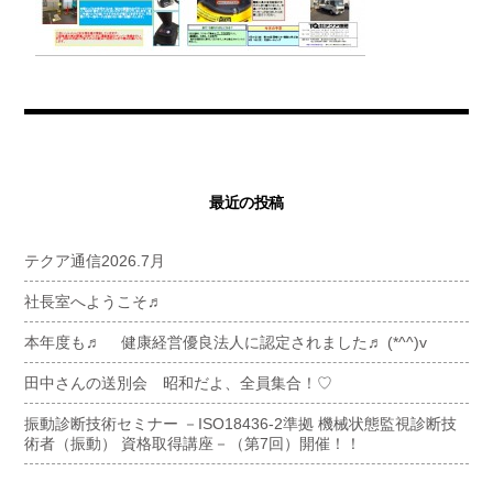
最近の投稿
テクア通信2026.7月
社長室へようこそ♬
本年度も♬ 健康経営優良法人に認定されました♬ (*^^)v
田中さんの送別会 昭和だよ、全員集合！♡
振動診断技術セミナー －ISO18436-2準拠 機械状態監視診断技
術者（振動） 資格取得講座－（第7回）開催！！