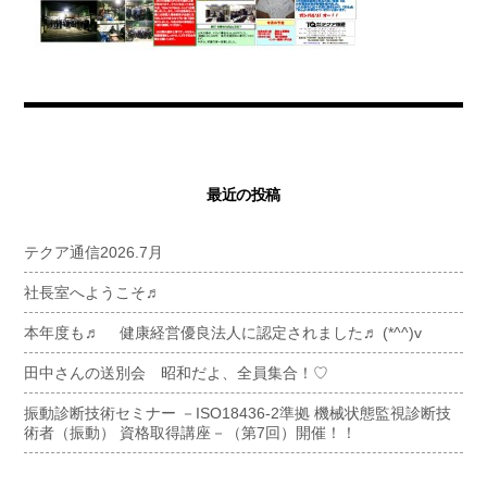
最近の投稿
テクア通信2026.7月
社長室へようこそ♬
本年度も♬ 健康経営優良法人に認定されました♬ (*^^)v
田中さんの送別会 昭和だよ、全員集合！♡
振動診断技術セミナー －ISO18436-2準拠 機械状態監視診断技
術者（振動） 資格取得講座－（第7回）開催！！