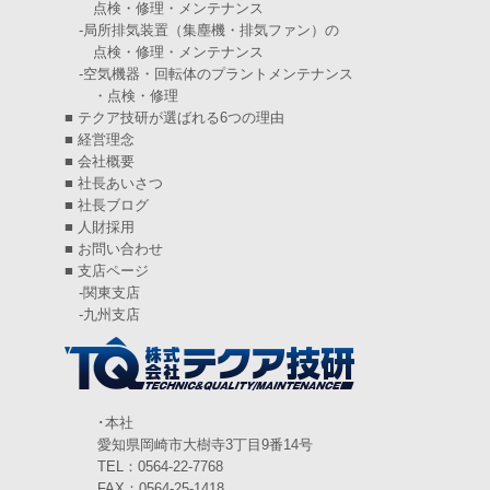
点検・修理・メンテナンス
2024年11月
(6)
-
局所排気装置（集塵機・排気ファン）の
点検・修理・メンテナンス
2024年10月
(5)
-
空気機器・回転体のプラントメンテナンス
・点検・修理
2024年9月
(4)
■
テクア技研が選ばれる6つの理由
2024年8月
(5)
■
経営理念
■
会社概要
2024年7月
(6)
■
社長あいさつ
■
社長ブログ
2024年6月
(4)
■
人財採用
■
お問い合わせ
2024年5月
(5)
■
支店ページ
-
関東支店
2024年4月
(5)
-
九州支店
2024年3月
(6)
2024年2月
(4)
2024年1月
(6)
･本社
愛知県岡崎市大樹寺3丁目9番14号
2023年12月
(3)
TEL：0564-22-7768
FAX：0564-25-1418