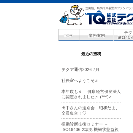
送風機、局所排気装置のファンバラ
最近の投稿
テクア通信2026.7月
社長室へようこそ♬
本年度も♬ 健康経営優良法人
に認定されました♬ (*^^)v
田中さんの送別会 昭和だよ、
全員集合！♡
振動診断技術セミナー －
ISO18436-2準拠 機械状態監視