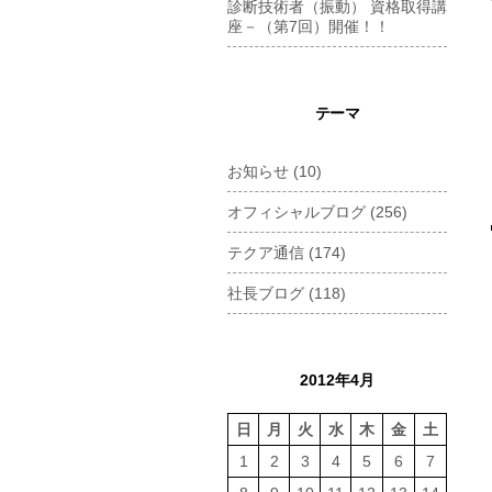
診断技術者（振動） 資格取得講
座－（第7回）開催！！
テーマ
お知らせ
(10)
オフィシャルブログ
(256)
テクア通信
(174)
社長ブログ
(118)
2012年4月
日
月
火
水
木
金
土
1
2
3
4
5
6
7