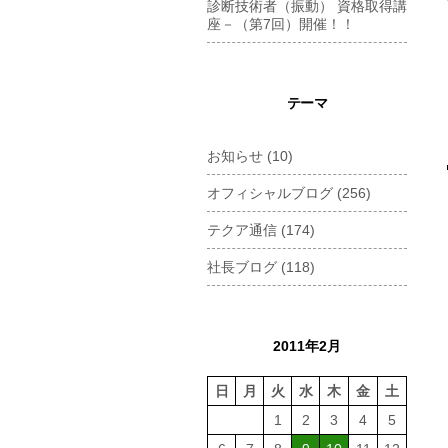
診断技術者（振動） 資格取得講
座－（第7回）開催！！
テーマ
お知らせ
(10)
オフィシャルブログ
(256)
テクア通信
(174)
社長ブログ
(118)
2011年2月
日
月
火
水
木
金
土
1
2
3
4
5