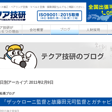
ンス修正・ベアリング交換・Ｖベルト交換・振動測定なんでもご相談ください。
日別アーカイブ: 2011年2月9日
社長ブログ
『ザッケローニ監督と故藤田元司監督とガチャピ
2011年2月9日