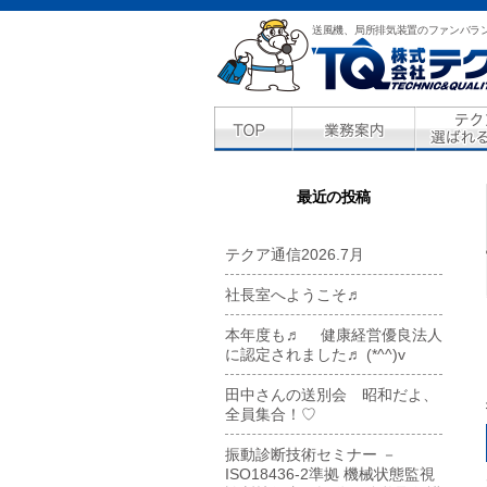
送風機、局所排気装置のファンバラ
最近の投稿
テクア通信2026.7月
社長室へようこそ♬
本年度も♬ 健康経営優良法人
に認定されました♬ (*^^)v
田中さんの送別会 昭和だよ、
全員集合！♡
振動診断技術セミナー －
ISO18436-2準拠 機械状態監視