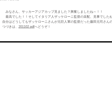
みなさん、サッカーアジアカップ見ました？興奮しましたね～！！
最高でした！！そしてイタリア人ザッケローニ監督の采配、見事でした
自分はどうしてもザッケローニさんが元巨人軍の監督だった藤田元司さん
つづきは、
201102.pdf
へどうぞ！