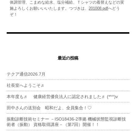
体調管理、こまめな給水、塩分補給、Ｔシャツの着替えなどの実
施よろしくお願いいいたします。つづきは、
201008.pdf
へどう
ぞ！
最近の投稿
テクア通信2026.7月
社長室へようこそ♬
本年度も♬ 健康経営優良法人に認定されました♬ (*^^)v
田中さんの送別会 昭和だよ、全員集合！♡
振動診断技術セミナー －ISO18436-2準拠 機械状態監視診断技
術者（振動） 資格取得講座－（第7回）開催！！