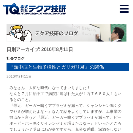
日別アーカイブ: 2010年8月11日
社長ブログ
『熱中症と生物多様性とガリガリ君』の関係
2010年8月11日
みなさん、大変な時代になってまいりました！
なんと７月に熱中症で病院に運ばれた人が１万７６８０人！もい
るとのこと。
『最近、ガーガー鳴くアブラゼミが減って、シャンシャン鳴くク
マゼミが増えたよな～』なんて話をよくしていますが、工事業の
観点から言うと『最近、ガーガー鳴くアブラゼミが減って、ピ～
ポ～ピ～ポ～鳴くサイレンゼミが増えたよな～』といったところ
でしょうか？明日はわが身ですから、充分な睡眠、深酒をしない