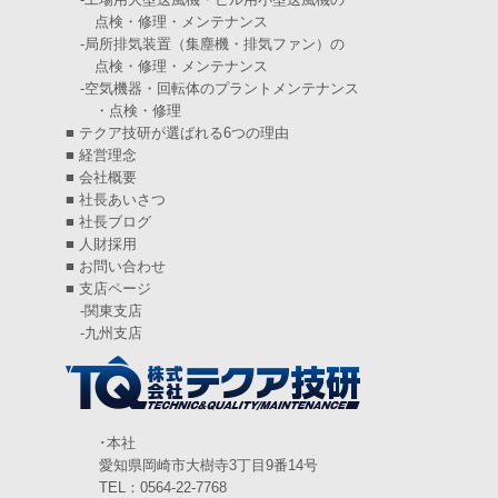
点検・修理・メンテナンス
2024年11月
(6)
-
局所排気装置（集塵機・排気ファン）の
点検・修理・メンテナンス
2024年10月
(5)
-
空気機器・回転体のプラントメンテナンス
・点検・修理
2024年9月
(4)
■
テクア技研が選ばれる6つの理由
2024年8月
(5)
■
経営理念
■
会社概要
2024年7月
(6)
■
社長あいさつ
■
社長ブログ
2024年6月
(4)
■
人財採用
■
お問い合わせ
2024年5月
(5)
■
支店ページ
-
関東支店
2024年4月
(5)
-
九州支店
2024年3月
(6)
2024年2月
(4)
2024年1月
(6)
･本社
愛知県岡崎市大樹寺3丁目9番14号
2023年12月
(3)
TEL：0564-22-7768