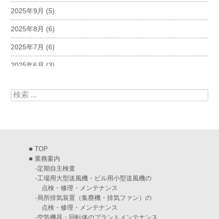
2025年9月
(5)
2025年8月
(6)
2025年7月
(6)
2025年6月
(3)
2025年5月
(5)
検索:
2025年4月
(5)
2025年3月
(6)
2025年2月
(6)
■
TOP
2025年1月
(7)
■
業務案内
-
定期自主検査
2024年12月
(4)
-
工場用大型送風機・ビル用小型送風機の
点検・修理・メンテナンス
2024年11月
(6)
-
局所排気装置（集塵機・排気ファン）の
点検・修理・メンテナンス
2024年10月
(5)
-
空気機器・回転体のプラントメンテナンス