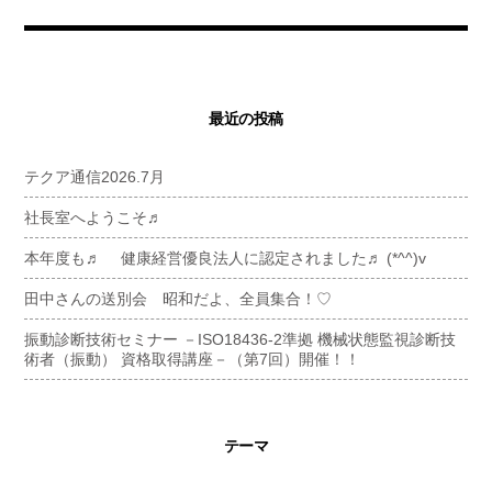
最近の投稿
テクア通信2026.7月
社長室へようこそ♬
本年度も♬ 健康経営優良法人に認定されました♬ (*^^)v
田中さんの送別会 昭和だよ、全員集合！♡
振動診断技術セミナー －ISO18436-2準拠 機械状態監視診断技
術者（振動） 資格取得講座－（第7回）開催！！
テーマ