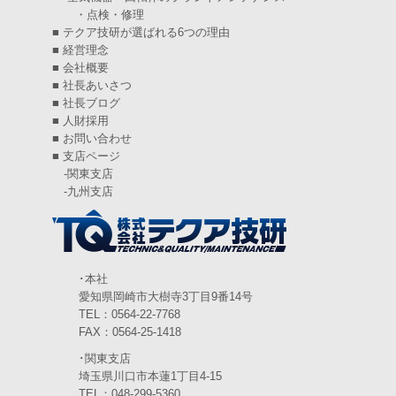
・点検・修理
2024年9月
(4)
■
テクア技研が選ばれる6つの理由
2024年8月
(5)
■
経営理念
■
会社概要
2024年7月
(6)
■
社長あいさつ
■
社長ブログ
2024年6月
(4)
■
人財採用
■
お問い合わせ
2024年5月
(5)
■
支店ページ
-
関東支店
2024年4月
(5)
-
九州支店
2024年3月
(6)
2024年2月
(4)
2024年1月
(6)
･本社
愛知県岡崎市大樹寺3丁目9番14号
2023年12月
(3)
TEL：0564-22-7768
FAX：0564-25-1418
2023年11月
(4)
･関東支店
2023年10月
(3)
埼玉県川口市本蓮1丁目4-15
TEL：048-299-5360