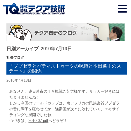
日別アーカイブ: 2010年7月13日
社長ブログ
『ブブゼラとバティストゥータの呪縛と本田選手のス
テート』の関係
2010年7月13日
みなさん、連日連夜のＴＶ観戦ご苦労様です。サッカー好きには
たまりませんね！
しかし今回のワールドカップは、南アフリカの民族楽器ブブゼラ
の音に調子を狂わせてか、強豪国が次々に敗れていく、エキサイ
ティングな展開でしたね。
つづきは、
2010-07.pdf
へどうぞ！