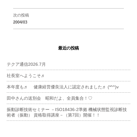
次の投稿
2004/03
最近の投稿
テクア通信2026.7月
社長室へようこそ♬
本年度も♬ 健康経営優良法人に認定されました♬ (*^^)v
田中さんの送別会 昭和だよ、全員集合！♡
振動診断技術セミナー －ISO18436-2準拠 機械状態監視診断技
術者（振動） 資格取得講座－（第7回）開催！！