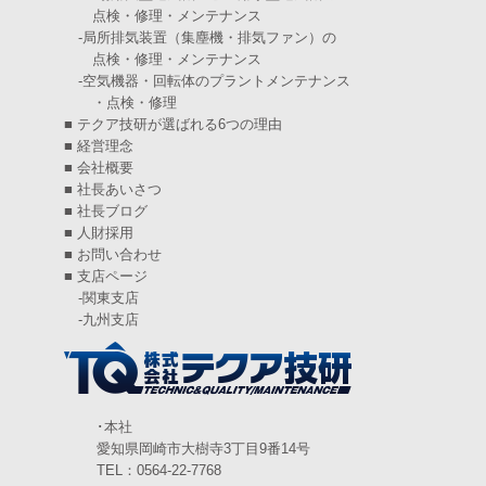
点検・修理・メンテナンス
2024年11月
(6)
-
局所排気装置（集塵機・排気ファン）の
点検・修理・メンテナンス
2024年10月
(5)
-
空気機器・回転体のプラントメンテナンス
・点検・修理
2024年9月
(4)
■
テクア技研が選ばれる6つの理由
2024年8月
(5)
■
経営理念
■
会社概要
2024年7月
(6)
■
社長あいさつ
■
社長ブログ
2024年6月
(4)
■
人財採用
■
お問い合わせ
2024年5月
(5)
■
支店ページ
-
関東支店
2024年4月
(5)
-
九州支店
2024年3月
(6)
2024年2月
(4)
2024年1月
(6)
･本社
愛知県岡崎市大樹寺3丁目9番14号
2023年12月
(3)
TEL：0564-22-7768