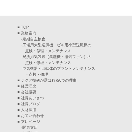
2025年3月
(6)
2025年2月
(6)
■
TOP
2025年1月
(7)
■
業務案内
-
定期自主検査
2024年12月
(4)
-
工場用大型送風機・ビル用小型送風機の
点検・修理・メンテナンス
2024年11月
(6)
-
局所排気装置（集塵機・排気ファン）の
点検・修理・メンテナンス
2024年10月
(5)
-
空気機器・回転体のプラントメンテナンス
・点検・修理
2024年9月
(4)
■
テクア技研が選ばれる6つの理由
2024年8月
(5)
■
経営理念
■
会社概要
2024年7月
(6)
■
社長あいさつ
■
社長ブログ
2024年6月
(4)
■
人財採用
■
お問い合わせ
2024年5月
(5)
■
支店ページ
-
関東支店
2024年4月
(5)