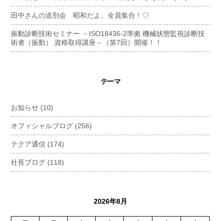
田中さんの送別会 昭和だよ、全員集合！♡
振動診断技術セミナー －ISO18436-2準拠 機械状態監視診断技
術者（振動） 資格取得講座－（第7回）開催！！
テーマ
お知らせ
(10)
オフィシャルブログ
(256)
テクア通信
(174)
社長ブログ
(118)
2026年8月