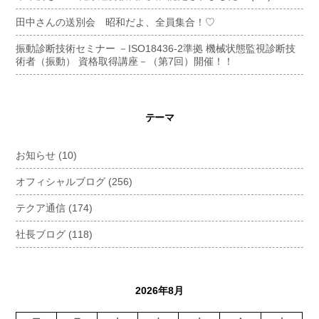
田中さんの送別会 昭和だよ、全員集合！♡
振動診断技術セミナー －ISO18436-2準拠 機械状態監視診断技
術者（振動） 資格取得講座－（第7回）開催！！
テーマ
お知らせ
(10)
オフィシャルブログ
(256)
テクア通信
(174)
社長ブログ
(118)
2026年8月