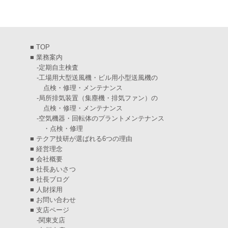
2025年3月
(6)
2025年2月
(6)
■
TOP
2025年1月
(7)
■
業務案内
-
定期自主検査
2024年12月
(4)
-
工場用大型送風機・ビル用小型送風機の
点検・修理・メンテナンス
2024年11月
(6)
-
局所排気装置（集塵機・排気ファン）の
点検・修理・メンテナンス
2024年10月
(5)
-
空気機器・回転体のプラントメンテナンス
・点検・修理
2024年9月
(4)
■
テクア技研が選ばれる6つの理由
2024年8月
(5)
■
経営理念
■
会社概要
2024年7月
(6)
■
社長あいさつ
■
社長ブログ
2024年6月
(4)
■
人財採用
■
お問い合わせ
2024年5月
(5)
■
支店ページ
-
関東支店
2024年4月
(5)