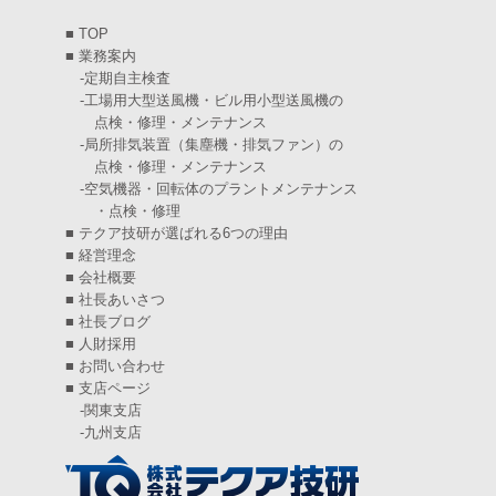
2025年2月
(6)
■
TOP
2025年1月
(7)
■
業務案内
-
定期自主検査
2024年12月
(4)
-
工場用大型送風機・ビル用小型送風機の
点検・修理・メンテナンス
2024年11月
(6)
-
局所排気装置（集塵機・排気ファン）の
点検・修理・メンテナンス
2024年10月
(5)
-
空気機器・回転体のプラントメンテナンス
・点検・修理
2024年9月
(4)
■
テクア技研が選ばれる6つの理由
2024年8月
(5)
■
経営理念
■
会社概要
2024年7月
(6)
■
社長あいさつ
■
社長ブログ
2024年6月
(4)
■
人財採用
■
お問い合わせ
2024年5月
(5)
■
支店ページ
-
関東支店
2024年4月
(5)
-
九州支店
2024年3月
(6)