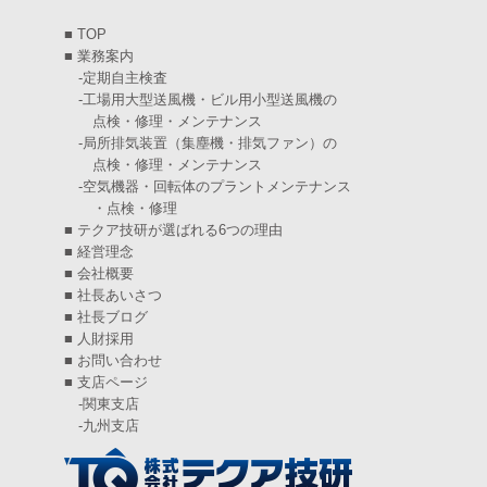
2025年2月
(6)
■
TOP
2025年1月
(7)
■
業務案内
-
定期自主検査
2024年12月
(4)
-
工場用大型送風機・ビル用小型送風機の
点検・修理・メンテナンス
2024年11月
(6)
-
局所排気装置（集塵機・排気ファン）の
点検・修理・メンテナンス
2024年10月
(5)
-
空気機器・回転体のプラントメンテナンス
・点検・修理
2024年9月
(4)
■
テクア技研が選ばれる6つの理由
2024年8月
(5)
■
経営理念
■
会社概要
2024年7月
(6)
■
社長あいさつ
■
社長ブログ
2024年6月
(4)
■
人財採用
■
お問い合わせ
2024年5月
(5)
■
支店ページ
-
関東支店
2024年4月
(5)
-
九州支店
2024年3月
(6)