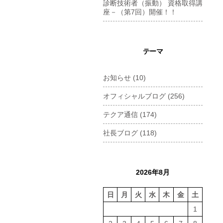
診断技術者（振動） 資格取得講
座－（第7回）開催！！
テーマ
お知らせ
(10)
オフィシャルブログ
(256)
テクア通信
(174)
社長ブログ
(118)
2026年8月
日
月
火
水
木
金
土
1