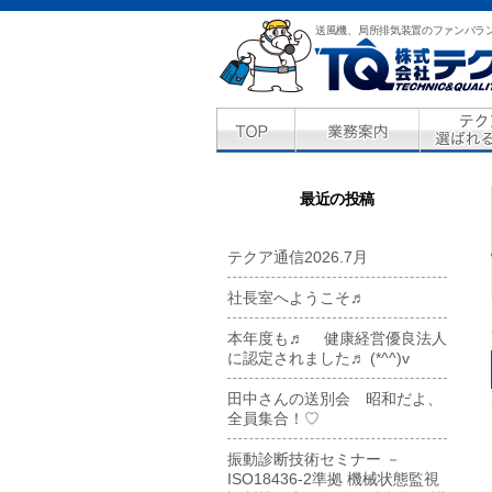
送風機、局所排気装置のファンバラ
最近の投稿
テクア通信2026.7月
社長室へようこそ♬
本年度も♬ 健康経営優良法人
に認定されました♬ (*^^)v
田中さんの送別会 昭和だよ、
全員集合！♡
振動診断技術セミナー －
ISO18436-2準拠 機械状態監視