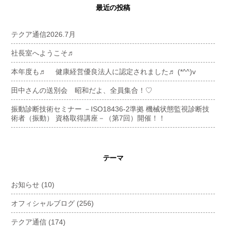
最近の投稿
テクア通信2026.7月
社長室へようこそ♬
本年度も♬ 健康経営優良法人に認定されました♬ (*^^)v
田中さんの送別会 昭和だよ、全員集合！♡
振動診断技術セミナー －ISO18436-2準拠 機械状態監視診断技
術者（振動） 資格取得講座－（第7回）開催！！
テーマ
お知らせ
(10)
オフィシャルブログ
(256)
テクア通信
(174)