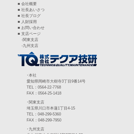
■
会社概要
2024年7月
(6)
■
社長あいさつ
■
社長ブログ
2024年6月
(4)
■
人財採用
■
お問い合わせ
2024年5月
(5)
■
支店ページ
-
関東支店
2024年4月
(5)
-
九州支店
2024年3月
(6)
2024年2月
(4)
2024年1月
(6)
･本社
愛知県岡崎市大樹寺3丁目9番14号
2023年12月
(3)
TEL：0564-22-7768
FAX：0564-25-1418
2023年11月
(4)
･関東支店
2023年10月
(3)
埼玉県川口市本蓮1丁目4-15
TEL：048-299-5360
2023年9月
(4)
FAX：048-299-7950
･九州支店
2023年8月
(3)