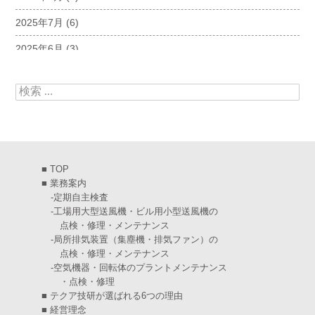
2025年7月
(6)
2025年6月
(3)
2025年5月
(5)
検索:
2025年4月
(5)
2025年3月
(6)
2025年2月
(6)
■
TOP
2025年1月
(7)
■
業務案内
-
定期自主検査
2024年12月
(4)
-
工場用大型送風機・ビル用小型送風機の
点検・修理・メンテナンス
2024年11月
(6)
-
局所排気装置（集塵機・排気ファン）の
点検・修理・メンテナンス
2024年10月
(5)
-
空気機器・回転体のプラントメンテナンス
・点検・修理
2024年9月
(4)
■
テクア技研が選ばれる6つの理由
2024年8月
(5)
■
経営理念