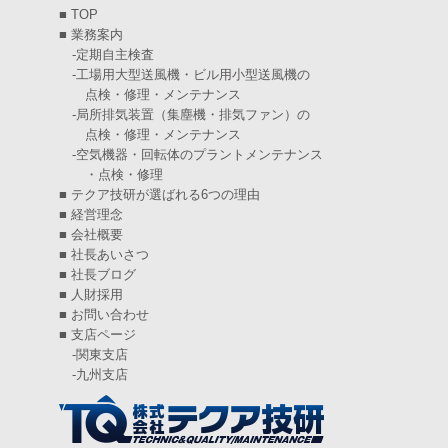
■
TOP
2025年1月
(7)
■
業務案内
-
定期自主検査
2024年12月
(4)
-
工場用大型送風機・ビル用小型送風機の
点検・修理・メンテナンス
2024年11月
(6)
-
局所排気装置（集塵機・排気ファン）の
点検・修理・メンテナンス
2024年10月
(5)
-
空気機器・回転体のプラントメンテナンス
・点検・修理
2024年9月
(4)
■
テクア技研が選ばれる6つの理由
2024年8月
(5)
■
経営理念
■
会社概要
2024年7月
(6)
■
社長あいさつ
■
社長ブログ
2024年6月
(4)
■
人財採用
■
お問い合わせ
2024年5月
(5)
■
支店ページ
-
関東支店
2024年4月
(5)
-
九州支店
2024年3月
(6)
2024年2月
(4)