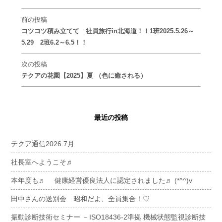
前の投稿
コツコツ積み立てて 社員旅行in北海道！！1班2025.5.26～
5.29 2班6.2～6.5！！
次の投稿
テクアの花園【2025】夏 （色に癒される）
最近の投稿
テクア通信2026.7月
社長室へようこそ♬
本年度も♬ 健康経営優良法人に認定されました♬ (*^^)v
田中さんの送別会 昭和だよ、全員集合！♡
振動診断技術セミナー －ISO18436-2準拠 機械状態監視診断技