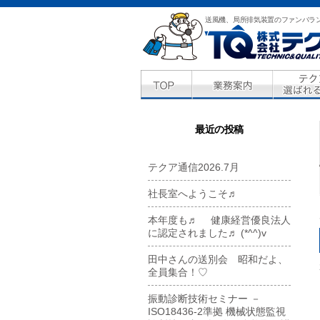
送風機、局所排気装置のファンバラ
最近の投稿
テクア通信2026.7月
社長室へようこそ♬
本年度も♬ 健康経営優良法人
に認定されました♬ (*^^)v
田中さんの送別会 昭和だよ、
全員集合！♡
振動診断技術セミナー －
ISO18436-2準拠 機械状態監視