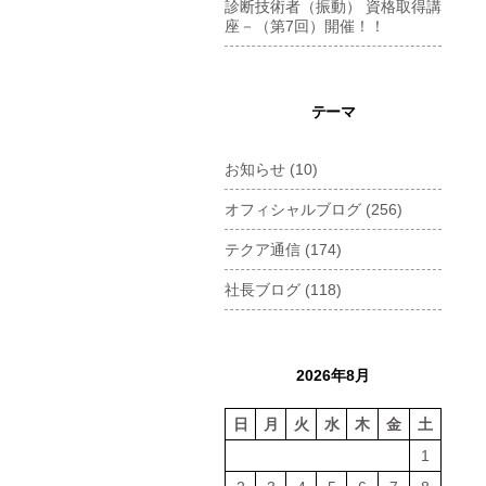
診断技術者（振動） 資格取得講
座－（第7回）開催！！
テーマ
お知らせ
(10)
オフィシャルブログ
(256)
テクア通信
(174)
社長ブログ
(118)
2026年8月
日
月
火
水
木
金
土
1