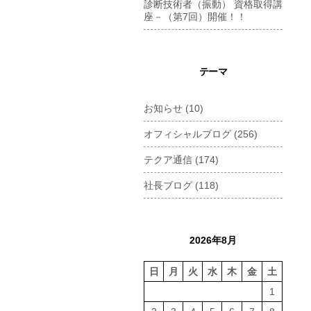
診断技術者（振動） 資格取得講
座－（第7回）開催！！
テーマ
お知らせ
(10)
オフィシャルブログ
(256)
テクア通信
(174)
社長ブログ
(118)
2026年8月
日
月
火
水
木
金
土
1