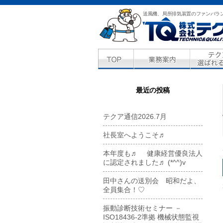
送風機、局所排気装置のファンバラ
最近の投稿
テクア通信2026.7月
社長室へようこそ♬
本年度も♬ 健康経営優良法人
に認定されました♬ (*^^)v
田中さんの送別会 昭和だよ、
全員集合！♡
振動診断技術セミナー －
ISO18436-2準拠 機械状態監視