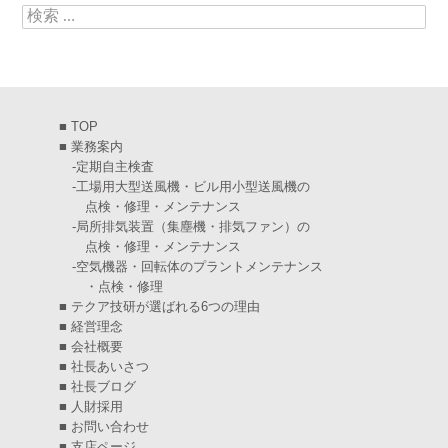
検索:
2025年4月
(5)
2025年3月
(6)
2025年2月
(6)
■
TOP
2025年1月
(7)
■
業務案内
-
定期自主検査
2024年12月
(4)
-
工場用大型送風機・ビル用小型送風機の
点検・修理・メンテナンス
2024年11月
(6)
-
局所排気装置（集塵機・排気ファン）の
点検・修理・メンテナンス
2024年10月
(5)
-
空気機器・回転体のプラントメンテナンス
・点検・修理
2024年9月
(4)
■
テクア技研が選ばれる6つの理由
2024年8月
(5)
■
経営理念
■
会社概要
2024年7月
(6)
■
社長あいさつ
■
社長ブログ
2024年6月
(4)
■
人財採用
■
お問い合わせ
2024年5月
(5)
■
支店ページ