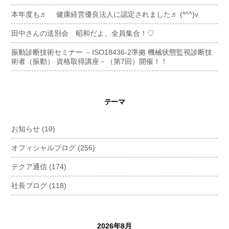
本年度も♬ 健康経営優良法人に認定されました♬ (*^^)v
田中さんの送別会 昭和だよ、全員集合！♡
振動診断技術セミナー －ISO18436-2準拠 機械状態監視診断技
術者（振動） 資格取得講座－（第7回）開催！！
テーマ
お知らせ
(10)
オフィシャルブログ
(256)
テクア通信
(174)
社長ブログ
(118)
2026年8月