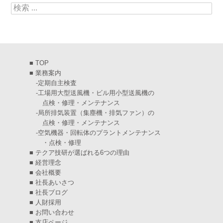
検索:
2025年4月
(5)
2025年3月
(6)
2025年2月
(6)
■
TOP
2025年1月
(7)
■
業務案内
-
定期自主検査
2024年12月
(4)
-
工場用大型送風機・ビル用小型送風機の
点検・修理・メンテナンス
2024年11月
(6)
-
局所排気装置（集塵機・排気ファン）の
点検・修理・メンテナンス
2024年10月
(5)
-
空気機器・回転体のプラントメンテナンス
・点検・修理
2024年9月
(4)
■
テクア技研が選ばれる6つの理由
2024年8月
(5)
■
経営理念
■
会社概要
2024年7月
(6)
■
社長あいさつ
■
社長ブログ
2024年6月
(4)
■
人財採用
■
お問い合わせ
2024年5月
(5)
■
支店ページ