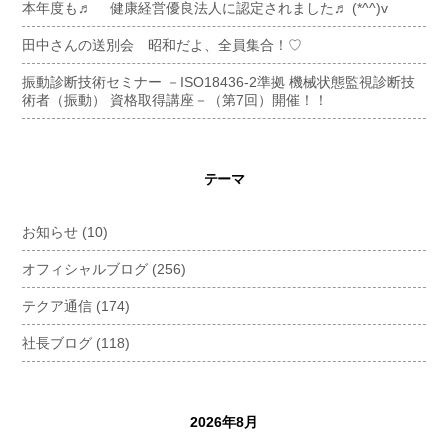
本年度も♬ 健康経営優良法人に認定されました♬ (*^^)v
田中さんの送別会 昭和だよ、全員集合！♡
振動診断技術セミナー －ISO18436-2準拠 機械状態監視診断技
術者（振動） 資格取得講座－（第7回）開催！！
テーマ
お知らせ
(10)
オフィシャルブログ
(256)
テクア通信
(174)
社長ブログ
(118)
2026年8月