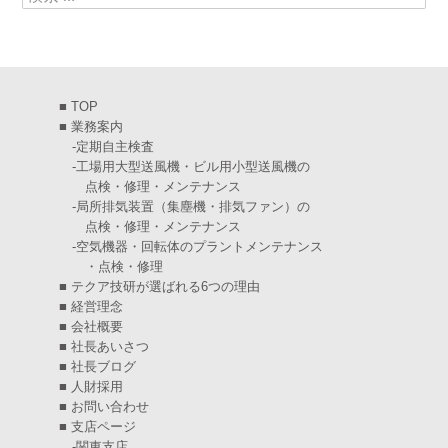
2025年4月
(5)
2025年3月
(6)
2025年2月
(6)
■
TOP
2025年1月
(7)
■
業務案内
-
定期自主検査
2024年12月
(4)
-
工場用大型送風機・ビル用小型送風機の
点検・修理・メンテナンス
2024年11月
(6)
-
局所排気装置（集塵機・排気ファン）の
点検・修理・メンテナンス
2024年10月
(5)
-
空気機器・回転体のプラントメンテナンス
・点検・修理
2024年9月
(4)
■
テクア技研が選ばれる6つの理由
2024年8月
(5)
■
経営理念
■
会社概要
2024年7月
(6)
■
社長あいさつ
■
社長ブログ
2024年6月
(4)
■
人財採用
■
お問い合わせ
2024年5月
(5)
■
支店ページ
-
関東支店