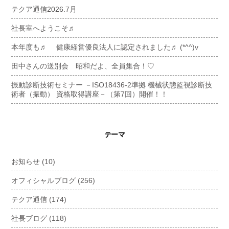
テクア通信2026.7月
社長室へようこそ♬
本年度も♬ 健康経営優良法人に認定されました♬ (*^^)v
田中さんの送別会 昭和だよ、全員集合！♡
振動診断技術セミナー －ISO18436-2準拠 機械状態監視診断技
術者（振動） 資格取得講座－（第7回）開催！！
テーマ
お知らせ
(10)
オフィシャルブログ
(256)
テクア通信
(174)
社長ブログ
(118)