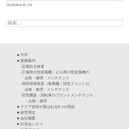
2025年6月
(3)
2025年5月
(5)
検索:
2025年4月
(5)
2025年3月
(6)
2025年2月
(6)
■
TOP
2025年1月
(7)
■
業務案内
-
定期自主検査
2024年12月
(4)
-
工場用大型送風機・ビル用小型送風機の
点検・修理・メンテナンス
2024年11月
(6)
-
局所排気装置（集塵機・排気ファン）の
点検・修理・メンテナンス
2024年10月
(5)
-
空気機器・回転体のプラントメンテナンス
・点検・修理
2024年9月
(4)
■
テクア技研が選ばれる6つの理由
2024年8月
(5)
■
経営理念
■
会社概要
2024年7月
(6)
■
社長あいさつ