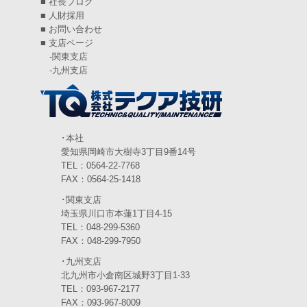
■
社長ブログ
2024年6月
(4)
■
人財採用
■
お問い合わせ
2024年5月
(5)
■
支店ページ
-
関東支店
2024年4月
(5)
-
九州支店
2024年3月
(6)
2024年2月
(4)
2024年1月
(6)
･本社
愛知県岡崎市大樹寺3丁目9番14号
2023年12月
(3)
TEL：0564-22-7768
FAX：0564-25-1418
2023年11月
(4)
･関東支店
2023年10月
(3)
埼玉県川口市本蓮1丁目4-15
TEL：048-299-5360
2023年9月
(4)
FAX：048-299-7950
･九州支店
2023年8月
(3)
北九州市小倉南区城野3丁目1-33
2023年7月
TEL：093-967-2177
(5)
FAX：093-967-8009