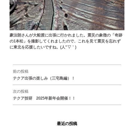
豪汰朗さんが大船渡に出張に行かれました。震災の象徴の「奇跡
の
1
本松」を撮影してくれましたので、これを見て震災を忘れず
に東北を応援したいですね。
(
人
”▽
｀
)
前の投稿
テクア出張の楽しみ（三宅島編）！
次の投稿
テクア技研 2025年新年会開催！！
最近の投稿