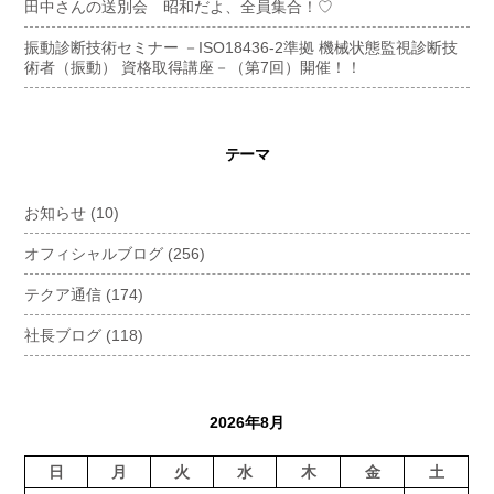
田中さんの送別会 昭和だよ、全員集合！♡
振動診断技術セミナー －ISO18436-2準拠 機械状態監視診断技
術者（振動） 資格取得講座－（第7回）開催！！
テーマ
お知らせ
(10)
オフィシャルブログ
(256)
テクア通信
(174)
社長ブログ
(118)
2026年8月
日
月
火
水
木
金
土