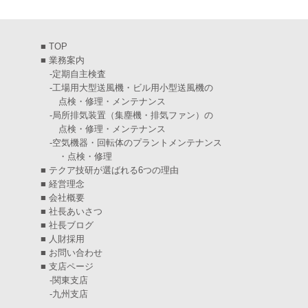
2025年3月
(6)
2025年2月
(6)
■
TOP
2025年1月
(7)
■
業務案内
-
定期自主検査
2024年12月
(4)
-
工場用大型送風機・ビル用小型送風機の
点検・修理・メンテナンス
2024年11月
(6)
-
局所排気装置（集塵機・排気ファン）の
点検・修理・メンテナンス
2024年10月
(5)
-
空気機器・回転体のプラントメンテナンス
・点検・修理
2024年9月
(4)
■
テクア技研が選ばれる6つの理由
2024年8月
(5)
■
経営理念
■
会社概要
2024年7月
(6)
■
社長あいさつ
■
社長ブログ
2024年6月
(4)
■
人財採用
■
お問い合わせ
2024年5月
(5)
■
支店ページ
-
関東支店
2024年4月
(5)
-
九州支店