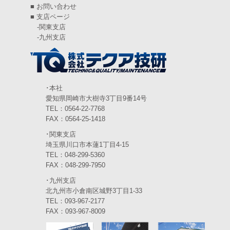
■
お問い合わせ
2024年5月
(5)
■
支店ページ
-
関東支店
2024年4月
(5)
-
九州支店
2024年3月
(6)
2024年2月
(4)
2024年1月
(6)
･本社
愛知県岡崎市大樹寺3丁目9番14号
2023年12月
(3)
TEL：0564-22-7768
FAX：0564-25-1418
2023年11月
(4)
･関東支店
2023年10月
(3)
埼玉県川口市本蓮1丁目4-15
TEL：048-299-5360
2023年9月
(4)
FAX：048-299-7950
･九州支店
2023年8月
(3)
北九州市小倉南区城野3丁目1-33
2023年7月
TEL：093-967-2177
(5)
FAX：093-967-8009
2023年6月
(5)