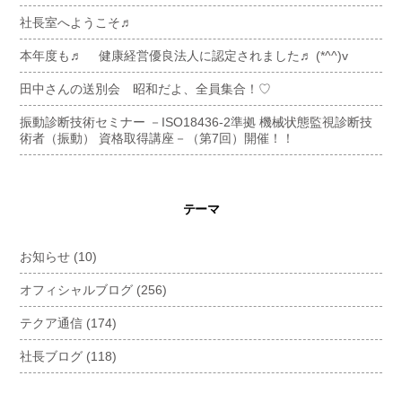
社長室へようこそ♬
本年度も♬ 健康経営優良法人に認定されました♬ (*^^)v
田中さんの送別会 昭和だよ、全員集合！♡
振動診断技術セミナー －ISO18436-2準拠 機械状態監視診断技
術者（振動） 資格取得講座－（第7回）開催！！
テーマ
お知らせ
(10)
オフィシャルブログ
(256)
テクア通信
(174)
社長ブログ
(118)