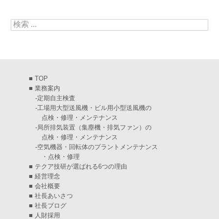
2025年5月
(5)
検索:
2025年4月
(5)
2025年3月
(6)
2025年2月
(6)
■
TOP
2025年1月
(7)
■
業務案内
-
定期自主検査
2024年12月
(4)
-
工場用大型送風機・ビル用小型送風機の
点検・修理・メンテナンス
2024年11月
(6)
-
局所排気装置（集塵機・排気ファン）の
点検・修理・メンテナンス
2024年10月
(5)
-
空気機器・回転体のプラントメンテナンス
・点検・修理
2024年9月
(4)
■
テクア技研が選ばれる6つの理由
2024年8月
(5)
■
経営理念
■
会社概要
2024年7月
(6)
■
社長あいさつ
■
社長ブログ
2024年6月
(4)
■
人財採用