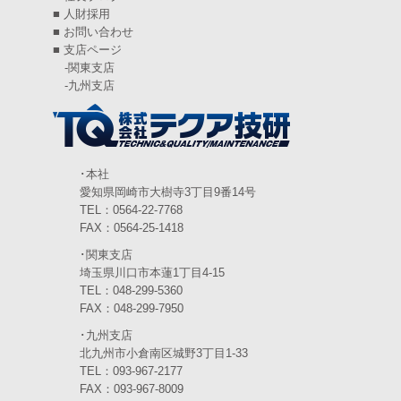
2024年6月
(4)
■
人財採用
■
お問い合わせ
2024年5月
(5)
■
支店ページ
-
関東支店
2024年4月
(5)
-
九州支店
2024年3月
(6)
2024年2月
(4)
2024年1月
(6)
･本社
愛知県岡崎市大樹寺3丁目9番14号
2023年12月
(3)
TEL：0564-22-7768
FAX：0564-25-1418
2023年11月
(4)
･関東支店
2023年10月
(3)
埼玉県川口市本蓮1丁目4-15
TEL：048-299-5360
2023年9月
(4)
FAX：048-299-7950
･九州支店
2023年8月
(3)
北九州市小倉南区城野3丁目1-33
2023年7月
TEL：093-967-2177
(5)
FAX：093-967-8009