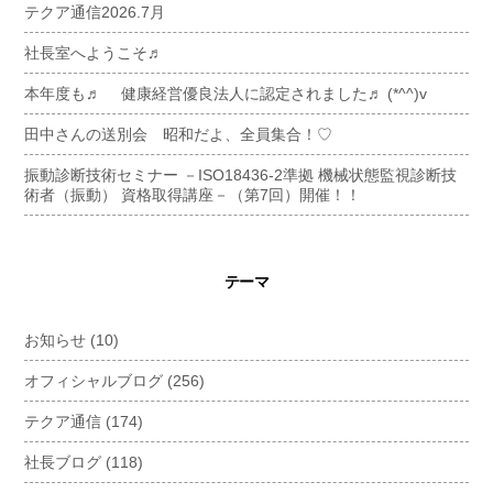
テクア通信2026.7月
社長室へようこそ♬
本年度も♬ 健康経営優良法人に認定されました♬ (*^^)v
田中さんの送別会 昭和だよ、全員集合！♡
振動診断技術セミナー －ISO18436-2準拠 機械状態監視診断技
術者（振動） 資格取得講座－（第7回）開催！！
テーマ
お知らせ
(10)
オフィシャルブログ
(256)
テクア通信
(174)
社長ブログ
(118)