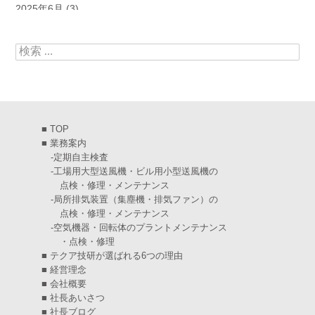
2025年6月
(3)
2025年5月
(5)
検索:
2025年4月
(5)
2025年3月
(6)
2025年2月
(6)
■
TOP
2025年1月
(7)
■
業務案内
-
定期自主検査
2024年12月
(4)
-
工場用大型送風機・ビル用小型送風機の
点検・修理・メンテナンス
2024年11月
(6)
-
局所排気装置（集塵機・排気ファン）の
点検・修理・メンテナンス
2024年10月
(5)
-
空気機器・回転体のプラントメンテナンス
・点検・修理
2024年9月
(4)
■
テクア技研が選ばれる6つの理由
2024年8月
(5)
■
経営理念
■
会社概要
2024年7月
(6)
■
社長あいさつ
■
社長ブログ