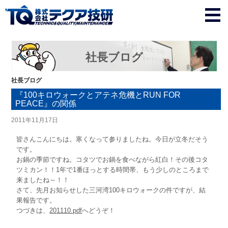
社長ブログ
社長ブログ
『100キロウォークとアテネ危機とRUN FOR
PEACE』の関係
2011年11月17日
皆さんこんにちは。寒くなって参りましたね。今日が立冬だそう
です。
お鍋の季節ですね。コタツでお鍋を食べながら紅白！その後コタ
ツミカン！！1年で1番ほっとする時間帯、もう少しのところまで
来ましたね～！！
さて、先月お知らせした三河湾100キロウォークの件ですが、結
果報告です。
つづきは、
201110.pdf
へどうぞ！