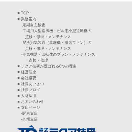
2025年2月
(6)
■
TOP
2025年1月
(7)
■
業務案内
-
定期自主検査
2024年12月
(4)
-
工場用大型送風機・ビル用小型送風機の
点検・修理・メンテナンス
2024年11月
(6)
-
局所排気装置（集塵機・排気ファン）の
点検・修理・メンテナンス
2024年10月
(5)
-
空気機器・回転体のプラントメンテナンス
・点検・修理
2024年9月
(4)
■
テクア技研が選ばれる6つの理由
2024年8月
(5)
■
経営理念
■
会社概要
2024年7月
(6)
■
社長あいさつ
■
社長ブログ
2024年6月
(4)
■
人財採用
■
お問い合わせ
2024年5月
(5)
■
支店ページ
-
関東支店
2024年4月
(5)
-
九州支店
2024年3月
(6)