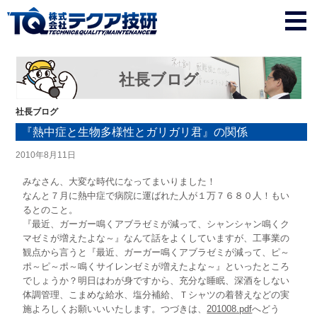
社長ブログ
社長ブログ
『熱中症と生物多様性とガリガリ君』の関係
2010年8月11日
みなさん、大変な時代になってまいりました！
なんと７月に熱中症で病院に運ばれた人が１万７６８０人！もい
るとのこと。
『最近、ガーガー鳴くアブラゼミが減って、シャンシャン鳴くク
マゼミが増えたよな～』なんて話をよくしていますが、工事業の
観点から言うと『最近、ガーガー鳴くアブラゼミが減って、ピ～
ポ～ピ～ポ～鳴くサイレンゼミが増えたよな～』といったところ
でしょうか？明日はわが身ですから、充分な睡眠、深酒をしない
体調管理、こまめな給水、塩分補給、Ｔシャツの着替えなどの実
施よろしくお願いいいたします。つづきは、
201008.pdf
へどう