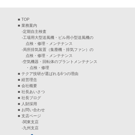
2025年3月
(6)
2025年2月
(6)
■
TOP
2025年1月
(7)
■
業務案内
-
定期自主検査
2024年12月
(4)
-
工場用大型送風機・ビル用小型送風機の
点検・修理・メンテナンス
2024年11月
(6)
-
局所排気装置（集塵機・排気ファン）の
点検・修理・メンテナンス
2024年10月
(5)
-
空気機器・回転体のプラントメンテナンス
・点検・修理
2024年9月
(4)
■
テクア技研が選ばれる6つの理由
2024年8月
(5)
■
経営理念
■
会社概要
2024年7月
(6)
■
社長あいさつ
■
社長ブログ
2024年6月
(4)
■
人財採用
■
お問い合わせ
2024年5月
(5)
■
支店ページ
-
関東支店
2024年4月
(5)
-
九州支店