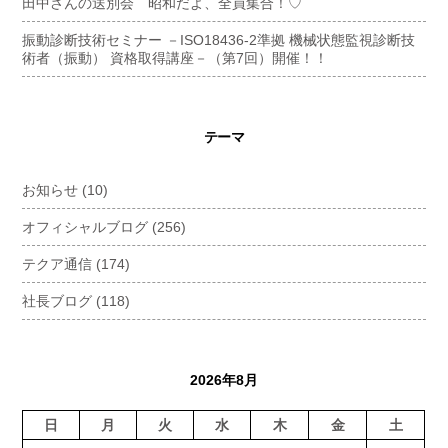
田中さんの送別会 昭和だよ、全員集合！♡
振動診断技術セミナー －ISO18436-2準拠 機械状態監視診断技
術者（振動） 資格取得講座－（第7回）開催！！
テーマ
お知らせ
(10)
オフィシャルブログ
(256)
テクア通信
(174)
社長ブログ
(118)
2026年8月
日
月
火
水
木
金
土