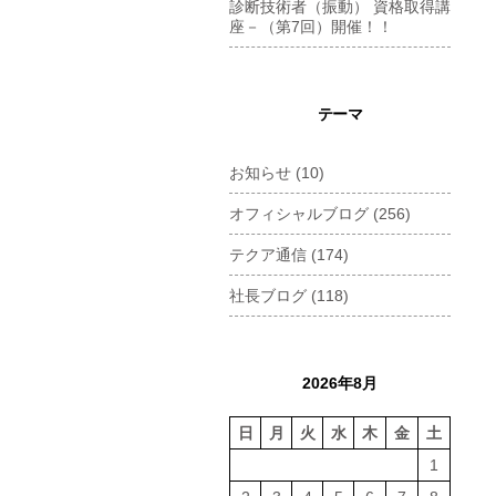
診断技術者（振動） 資格取得講
座－（第7回）開催！！
テーマ
お知らせ
(10)
オフィシャルブログ
(256)
テクア通信
(174)
社長ブログ
(118)
2026年8月
日
月
火
水
木
金
土
1