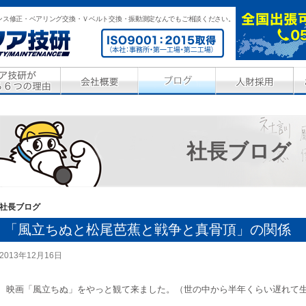
ンス修正・ベアリング交換・Ｖベルト交換・振動測定なんでもご相談ください。
社長ブログ
社長ブログ
「風立ちぬと松尾芭蕉と戦争と真骨頂」の関係
2013年12月16日
映画「風立ちぬ」をやっと観て来ました。（世の中から半年くらい遅れて