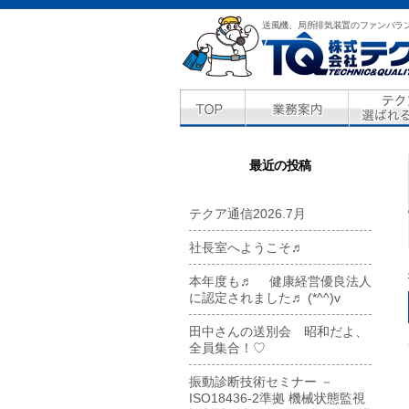
送風機、局所排気装置のファンバラ
最近の投稿
テクア通信2026.7月
社長室へようこそ♬
本年度も♬ 健康経営優良法人
に認定されました♬ (*^^)v
田中さんの送別会 昭和だよ、
全員集合！♡
振動診断技術セミナー －
ISO18436-2準拠 機械状態監視