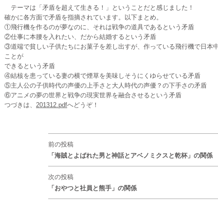
テーマは「矛盾を超えて生きる！」ということだと感じました！
確かに各方面で矛盾を指摘されています。以下まとめ。
①飛行機を作るのが夢なのに、それは戦争の道具であるという矛盾
②仕事に本腰を入れたい、だから結婚するという矛盾
③道端で貧しい子供たちにお菓子を差し出すが、作っている飛行機で日本中
ことが
できるという矛盾
④結核を患っている妻の横で煙草を美味しそうにくゆらせている矛盾
⑤主人公の子供時代の声優の上手さと大人時代の声優？の下手さの矛盾
⑥アニメの夢の世界と戦争の現実世界を融合させるという矛盾
つづきは、
201312.pdf
へどうぞ！
前の投稿
「海賊とよばれた男と神話とアベノミクスと乾杯」の関係
次の投稿
「おやつと社員と熊手」の関係