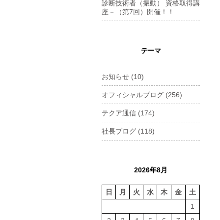
診断技術者（振動） 資格取得講
座－（第7回）開催！！
テーマ
お知らせ
(10)
オフィシャルブログ
(256)
テクア通信
(174)
社長ブログ
(118)
2026年8月
日
月
火
水
木
金
土
1