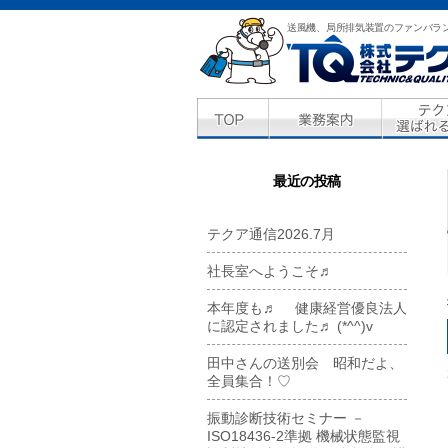
送風機、局所排気装置のファンバラ
最近の投稿
テクア通信2026.7月
社長室へようこそ♬
本年度も♬ 健康経営優良法人
に認定されました♬ (*^^)v
田中さんの送別会 昭和だよ、
全員集合！♡
振動診断技術セミナー －
ISO18436-2準拠 機械状態監視