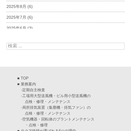
2025年8月
(6)
2025年7月
(6)
2025年6月
(3)
2025年5月
(5)
検索:
2025年4月
(5)
2025年3月
(6)
2025年2月
(6)
■
TOP
2025年1月
(7)
■
業務案内
-
定期自主検査
2024年12月
(4)
-
工場用大型送風機・ビル用小型送風機の
点検・修理・メンテナンス
2024年11月
(6)
-
局所排気装置（集塵機・排気ファン）の
点検・修理・メンテナンス
2024年10月
(5)
-
空気機器・回転体のプラントメンテナンス
・点検・修理
2024年9月
(4)
■
テクア技研が選ばれる6つの理由