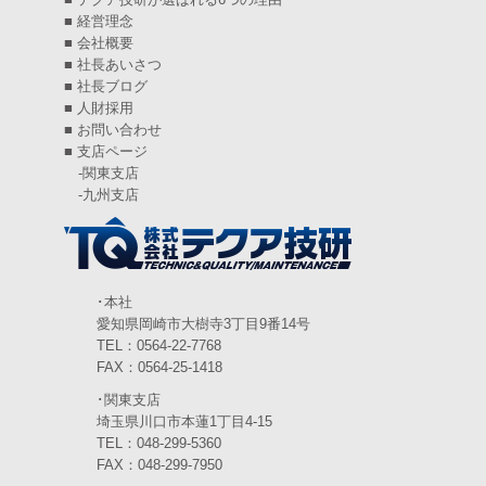
2024年8月
(5)
■
経営理念
■
会社概要
2024年7月
(6)
■
社長あいさつ
■
社長ブログ
2024年6月
(4)
■
人財採用
■
お問い合わせ
2024年5月
(5)
■
支店ページ
-
関東支店
2024年4月
(5)
-
九州支店
2024年3月
(6)
2024年2月
(4)
2024年1月
(6)
･本社
愛知県岡崎市大樹寺3丁目9番14号
2023年12月
(3)
TEL：0564-22-7768
FAX：0564-25-1418
2023年11月
(4)
･関東支店
2023年10月
(3)
埼玉県川口市本蓮1丁目4-15
TEL：048-299-5360
2023年9月
(4)
FAX：048-299-7950