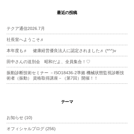
最近の投稿
テクア通信2026.7月
社長室へようこそ♬
本年度も♬ 健康経営優良法人に認定されました♬ (*^^)v
田中さんの送別会 昭和だよ、全員集合！♡
振動診断技術セミナー －ISO18436-2準拠 機械状態監視診断技
術者（振動） 資格取得講座－（第7回）開催！！
テーマ
お知らせ
(10)
オフィシャルブログ
(256)