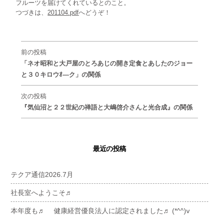
フルーツを届けてくれているとのこと。
つづきは、
201104.pdf
へどうぞ！
前の投稿
「ネオ昭和と大戸屋のとろあじの開き定食とあしたのジョー
と３０キロウｵ―ク」の関係
次の投稿
『気仙沼と２２世紀の禅語と大嶋啓介さんと光合成』の関係
最近の投稿
テクア通信2026.7月
社長室へようこそ♬
本年度も♬ 健康経営優良法人に認定されました♬ (*^^)v