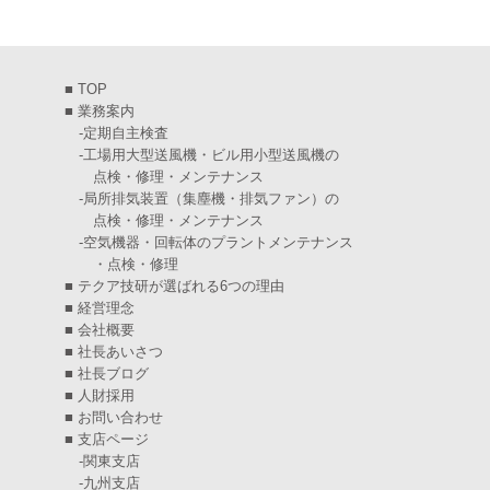
2025年3月
(6)
2025年2月
(6)
■
TOP
2025年1月
(7)
■
業務案内
-
定期自主検査
2024年12月
(4)
-
工場用大型送風機・ビル用小型送風機の
点検・修理・メンテナンス
2024年11月
(6)
-
局所排気装置（集塵機・排気ファン）の
点検・修理・メンテナンス
2024年10月
(5)
-
空気機器・回転体のプラントメンテナンス
・点検・修理
2024年9月
(4)
■
テクア技研が選ばれる6つの理由
2024年8月
(5)
■
経営理念
■
会社概要
2024年7月
(6)
■
社長あいさつ
■
社長ブログ
2024年6月
(4)
■
人財採用
■
お問い合わせ
2024年5月
(5)
■
支店ページ
-
関東支店
2024年4月
(5)
-
九州支店