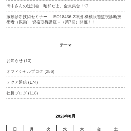
田中さんの送別会 昭和だよ、全員集合！♡
振動診断技術セミナー －ISO18436-2準拠 機械状態監視診断技
術者（振動） 資格取得講座－（第7回）開催！！
テーマ
お知らせ
(10)
オフィシャルブログ
(256)
テクア通信
(174)
社長ブログ
(118)
2026年8月
日
月
火
水
木
金
土