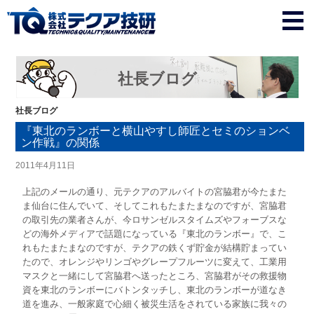
社長ブログ
社長ブログ
『東北のランボーと横山やすし師匠とセミのションベ
ン作戦』の関係
2011年4月11日
上記のメールの通り、元テクアのアルバイトの宮脇君が今たまた
ま仙台に住んでいて、そしてこれもたまたまなのですが、宮脇君
の取引先の業者さんが、今ロサンゼルスタイムズやフォーブスな
どの海外メディアで話題になっている『東北のランボー』で、こ
れもたまたまなのですが、テクアの鉄くず貯金が結構貯まってい
たので、オレンジやリンゴやグレープフルーツに変えて、工業用
マスクと一緒にして宮脇君へ送ったところ、宮脇君がその救援物
資を東北のランボーにバトンタッチし、東北のランボーが道なき
道を進み、一般家庭で心細く被災生活をされている家族に我々の